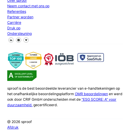
Over sproof
Neem contact met ons op
Referenties
Partner worden
Carrière
Druk op
Ondersteuning
Volg ons op Facebook
Volg ons op X
Volg ons op LinkedIn
sproof is de best beoordeelde leverancier van e-handtekeningen op
het onafhankelijke beoordelingsplatform
OMR beoordelingen
en werd
ook door CRIF GmbH onderscheiden met de
"ESG SCORE: A" voor
duurzaamheid.
gecertificeerd.
@ 2026 sproof
Afdruk