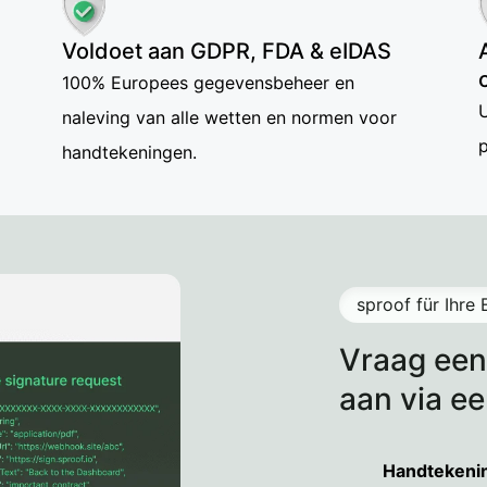
Voldoet aan GDPR, FDA & eIDAS
100% Europees gegevensbeheer en
U
naleving van alle wetten en normen voor
p
handtekeningen.
sproof für Ihr
Vraag een
aan via e
gratis
Handtekening