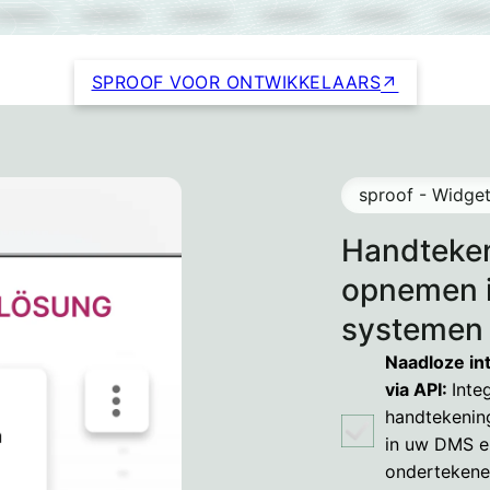
SPROOF VOOR ONTWIKKELAARS
sproof - Widget
Handteken
opnemen i
systemen 
Naadloze in
via API:
Inte
handtekening
in uw DMS en
ondertekene