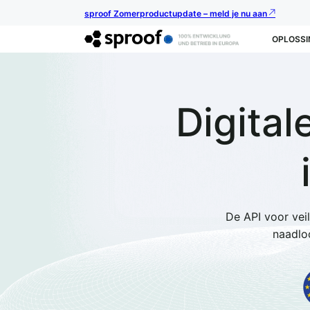
sproof Zomerproductupdate – meld je nu aan
OPLOSSI
Digital
De API voor vei
naadloo