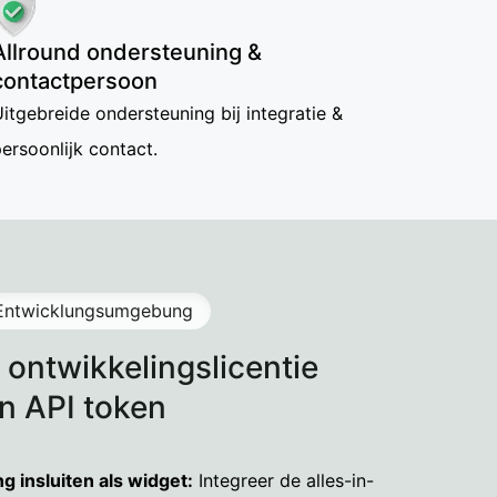
Allround ondersteuning &
contactpersoon
itgebreide ondersteuning bij integratie &
ersoonlijk contact.
e Entwicklungsumgebung
 ontwikkelingslicentie
en API token
en test het
 insluiten als widget:
Integreer de alles-in-