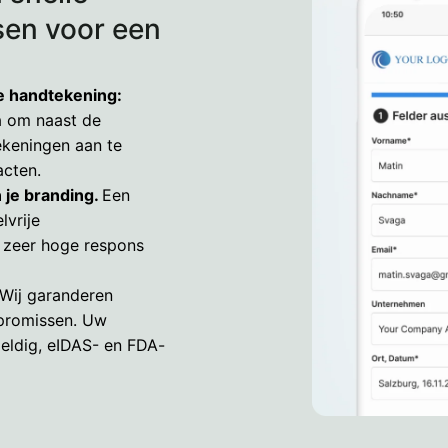
en voor een
e handtekening:
ia om naast de
ekeningen aan te
acten.
n je branding.
Een
lvrije
n zeer hoge respons
Wij garanderen
promissen. Uw
eldig, eIDAS- en FDA-