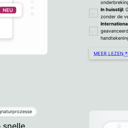
onderbrekin
In huisstijl:
G
zonder de v
Internationa
geavanceerde
handtekening
MEER LEZEN
ignaturprozesse
 snelle