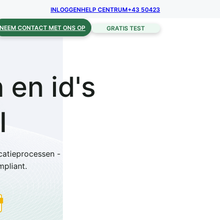
INLOGGEN
HELP CENTRUM
+43 50423
NEEM CONTACT MET ONS OP
GRATIS TEST
 en id's
I
catieprocessen -
mpliant.