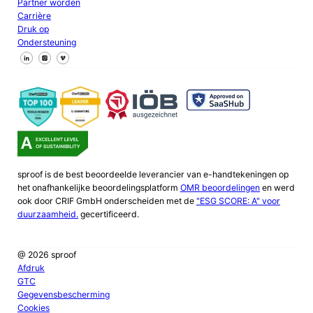
Partner worden
Carrière
Druk op
Ondersteuning
Volg ons op Facebook
Volg ons op X
Volg ons op LinkedIn
sproof is de best beoordeelde leverancier van e-handtekeningen op
het onafhankelijke beoordelingsplatform
OMR beoordelingen
en werd
ook door CRIF GmbH onderscheiden met de
"ESG SCORE: A" voor
duurzaamheid.
gecertificeerd.
@ 2026 sproof
Afdruk
GTC
Gegevensbescherming
Cookies