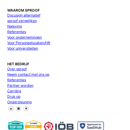
WAAROM SPROOF
Docusign alternatief
sproof vergelijken
Naleving
Referenties
Voor ondernemingen
Voor Personeelszaken/HR
Voor universiteiten
HET BEDRIJF
Over sproof
Neem contact met ons op
Referenties
Partner worden
Carrière
Druk op
Ondersteuning
Volg ons op Facebook
Volg ons op X
Volg ons op LinkedIn