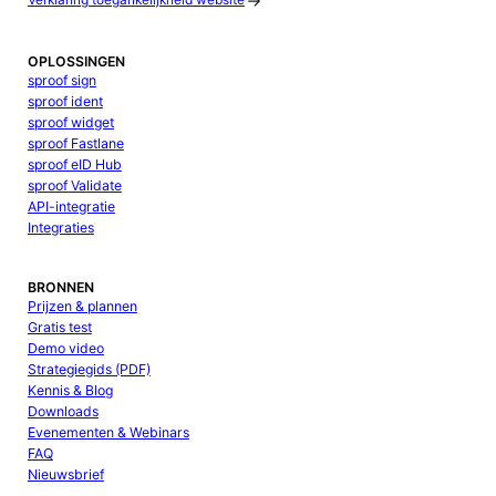
Verklaring toegankelijkheid website
OPLOSSINGEN
sproof sign
sproof ident
sproof widget
sproof Fastlane
sproof eID Hub
sproof Validate
API-integratie
Integraties
BRONNEN
Prijzen & plannen
Gratis test
Demo video
Strategiegids (PDF)
Kennis & Blog
Downloads
Evenementen & Webinars
FAQ
Nieuwsbrief