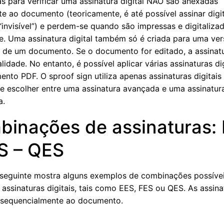
as para verificar uma assinatura digital NÃO são anexadas
te ao documento (teoricamente, é até possível assinar digi
“invisível”) e perdem-se quando são impressas e digitaliza
. Uma assinatura digital também só é criada para uma ve
a de um documento. Se o documento for editado, a assinatu
lidade. No entanto, é possível aplicar várias assinaturas dig
nto PDF. O sproof sign utiliza apenas assinaturas digitais
e escolher entre uma assinatura avançada e uma assinatur
a.
inações de assinaturas:
S – QES
seguinte mostra alguns exemplos de combinações possíve
 assinaturas digitais, tais como EES, FES ou QES. As assin
 sequencialmente ao documento.