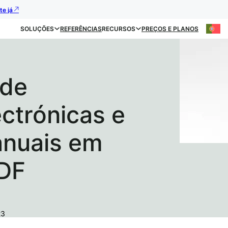
te já
SOLUÇÕES
REFERÊNCIAS
RECURSOS
PREÇOS E PLANOS
 de
ectrónicas e
anuais em
DF
23