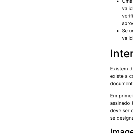
Uma 
vali
veri
spro
Se u
vali
Inte
Existem di
existe a 
documento
Em primei
assinado 
deve ser 
se designa
Image