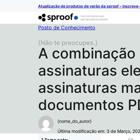
Atualização de produtos de verão da sproof – inscreve-
Posto de Conhecimento
{Não te preocupes.}
A combinação
assinaturas el
assinaturas m
documentos P
{nome_do_autor}
Última modificação em: 3 de Março, 20
Toma nota: