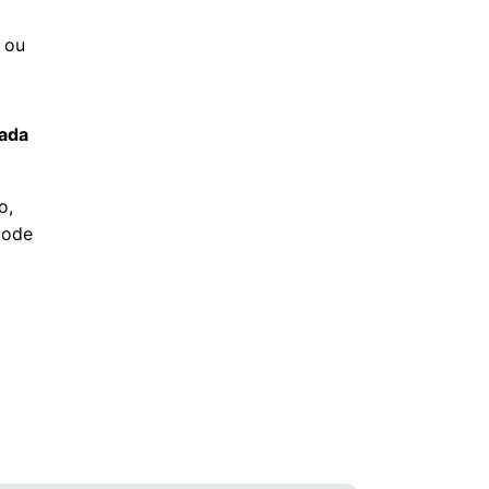
 ou
çada
o,
pode