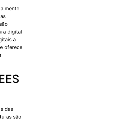
talmente
das
rsão
ra digital
itais a
 e oferece
a
 EES
is das
aturas são