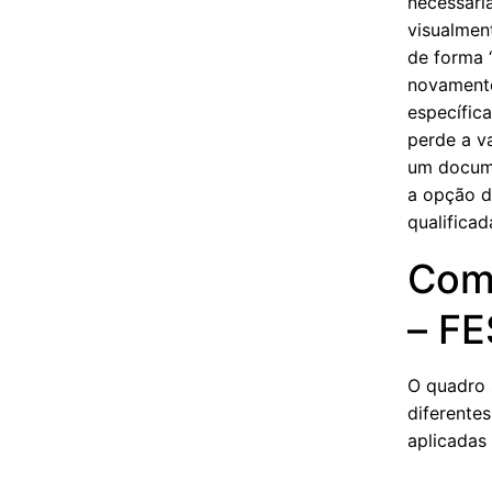
necessári
visualmen
de forma 
novamente
específic
perde a va
um docume
a opção d
qualificad
Comb
– FE
O quadro 
diferentes
aplicadas