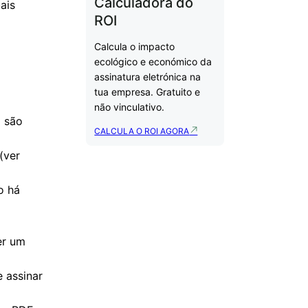
Calculadora do
ROI
Calcula o impacto
ecológico e económico da
assinatura eletrónica na
tua empresa. Gratuito e
não vinculativo.
a são
CALCULA O ROI AGORA
(ver
o há
er um
 assinar