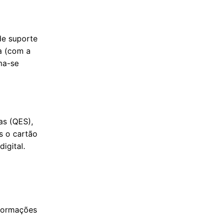
de suporte
a (com a
ma-se
as (QES),
s o cartão
igital.
nformações