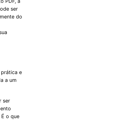
to PDF, a
pode ser
emente do
sua
 prática e
da a um
r ser
mento
. É o que