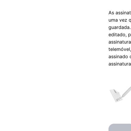
As assina
uma vez q
guardada.
editado, 
assinatura
telemóvel
assinado 
assinatur