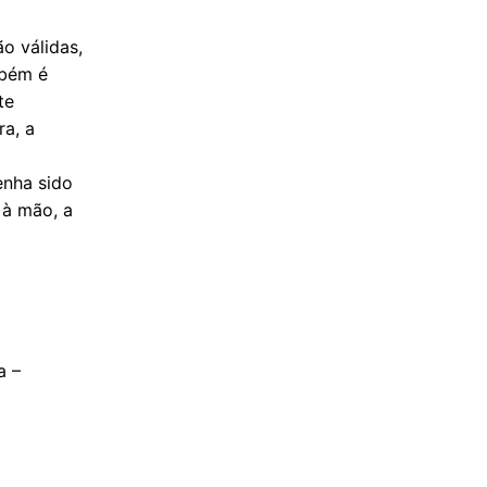
o válidas,
mbém é
te
ra, a
enha sido
 à mão, a
a –