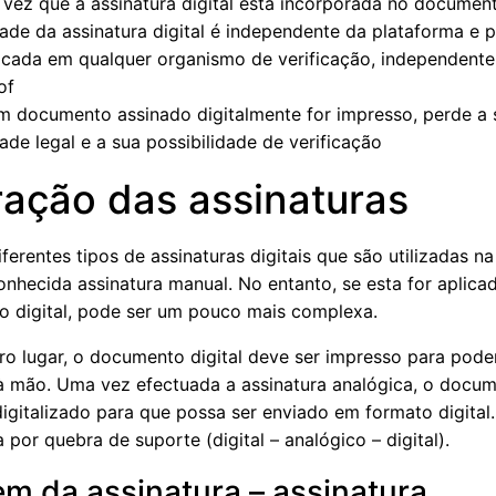
vez que a assinatura digital está incorporada no documen
dade da assinatura digital é independente da plataforma e 
ficada em qualquer organismo de verificação, independent
of
m documento assinado digitalmente for impresso, perde a 
dade legal e a sua possibilidade de verificação
ração das assinaturas
ferentes tipos de assinaturas digitais que são utilizadas na
conhecida assinatura manual. No entanto, se esta for aplica
 digital, pode ser um pouco mais complexa.
ro lugar, o documento digital deve ser impresso para pode
à mão. Uma vez efectuada a assinatura analógica, o docu
digitalizado para que possa ser enviado em formato digital
 por quebra de suporte (digital – analógico – digital).
m da assinatura – assinatura