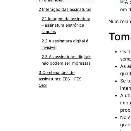
Interação das assinaturas
Imagem da assinatura
Num rela
– assinatura eletrónica
simples
Tom
A assinatura digital é
invisível
Os d
As assinaturas digitais
semp
não podem ser impressas
As a
Combinações de
quad
assinaturas: EES – FES –
Se t
QES
inte
A ut
impu
proc
No s
grat