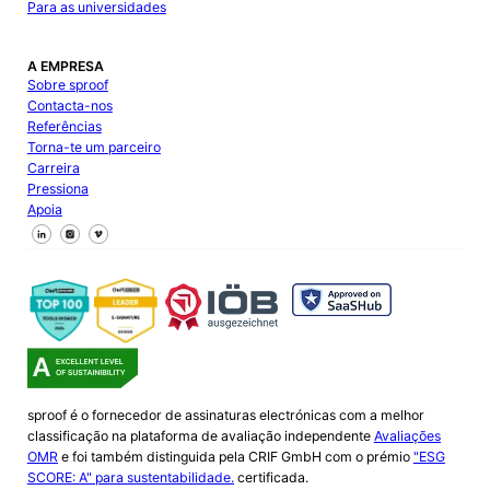
Para as universidades
A EMPRESA
Sobre sproof
Contacta-nos
Referências
Torna-te um parceiro
Carreira
Pressiona
Apoia
Segue-nos no Facebook
Segue-nos no X
Segue-nos no LinkedIn
sproof é o fornecedor de assinaturas electrónicas com a melhor
classificação na plataforma de avaliação independente
Avaliações
OMR
e foi também distinguida pela CRIF GmbH com o prémio
"ESG
SCORE: A" para sustentabilidade.
certificada.