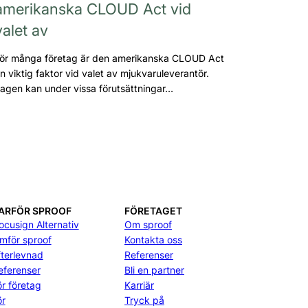
amerikanska CLOUD Act vid
valet av
ör många företag är den amerikanska CLOUD Act
n viktig faktor vid valet av mjukvaruleverantör.
agen kan under vissa förutsättningar…
ARFÖR SPROOF
FÖRETAGET
ocusign Alternativ
Om sproof
ämför sproof
Kontakta oss
fterlevnad
Referenser
eferenser
Bli en partner
ör företag
Karriär
ör
Tryck på