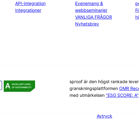
API-integration
Evenemang &
p
Integrationer
webbseminarier
F
VANLIGA FRÅGOR
h
Nyhetsbrev
sproof är den högst rankade leve
granskningsplattformen
OMR Rece
med utmärkelsen
"ESG SCORE: A" 
Avtryck