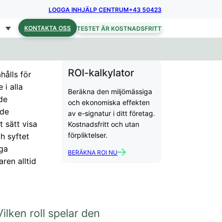
LOGGA IN
HJÄLP CENTRUM
+43 50423
KONTAKTA OSS
TESTET ÄR KOSTNADSFRITT
ROI-kalkylator
hålls för
 i alla
Beräkna den miljömässiga
de
och ekonomiska effekten
ade
av e-signatur i ditt företag.
 sätt visa
Kostnadsfritt och utan
förpliktelser.
h syftet
ga
BERÄKNA ROI NU
ren alltid
Vilken roll spelar den