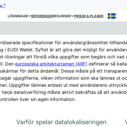
nu
LÖSNINGAR
REFERENSER
RESURSER
PRISER & PLANER
rdiserade specifikationer för användargränssnittet tillhanda
g i EUDI Wallet. Syftet är att göra det möjligt för användare
et-lösningar att förstå vilka uppgifter som begärs och vad 
ll. Den
europeiska arkitekturramen (ARF)
definierar så kall
skärmar för detta ändamål. Dessa måste på ett transparent
egär uppgifterna, vilken information som ska lämnas ut oc
an. Uppgifter lämnas endast ut med användarens uttryckli
Varje dataöverföring måste aktivt bekräftas så att använda
ontrollen över sin egen information.
Varför spelar datalokaliseringen