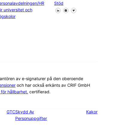
ersonalavdelningen/HR
Stöd
Följ oss på Facebook
Följ oss på X
Följ oss på LinkedIn
ör universitet och
ögskolor
rantören av e-signaturer på den oberoende
nsioner
och har också erkänts av CRIF GmbH
för hållbarhet.
certifierad.
GTC
Skydd Av
Kakor
Personuppgifter