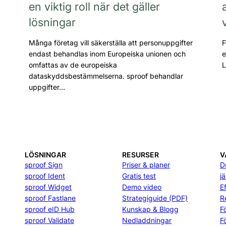
en viktig roll när det gäller
lösningar
Många företag vill säkerställa att personuppgifter
F
endast behandlas inom Europeiska unionen och
e
omfattas av de europeiska
L
dataskyddsbestämmelserna. sproof behandlar
uppgifter…
LÖSNINGAR
RESURSER
V
sproof Sign
Priser & planer
D
sproof Ident
Gratis test
j
sproof Widget
Demo video
E
sproof Fastlane
Strategiguide (PDF)
R
sproof eID Hub
Kunskap & Blogg
F
sproof Validate
Nedladdningar
F