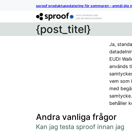
sproof produktuppdatering för sommaren – anmäl dig 
{post_titel}
Ja, standa
datadelnin
EUDI Wall
används ti
samtyckes
vem som b
med begär
samtycke. 
behåller k
Andra vanliga frågor
Kan jag testa sproof innan jag