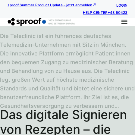
sproof Summer Product Update – jetzt anmelden
LOGIN
HELP CENTER
+43 50423
Die Teleclinic ist ein führendes deutsches
Telemedizin-Unternehmen mit Sitz in München.
Die innovative Plattform ermöglicht Patient:innen
den bequemen Zugang zu medizinischer Beratung
und Behandlung von zu Hause aus. Die Teleclinic
legt großen Wert auf höchste medizinische
Standards und Qualität und bietet eine sichere und
benutzerfreundliche Plattform. Ihr Ziel ist es, die
Gesundheitsversorgung zu verbessern und…
Das digitale Signieren
von Rezepten – die