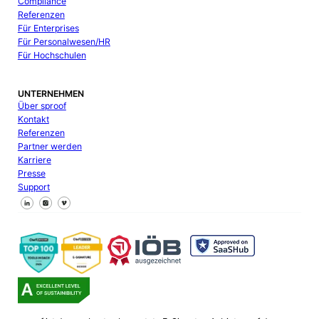
Compliance
Referenzen
Für Enterprises
Für Personalwesen/HR
Für Hochschulen
UNTERNEHMEN
Über sproof
Kontakt
Referenzen
Partner werden
Karriere
Presse
Support
Follow us on Facebook
Follow us on X
Follow us on LinkedIn