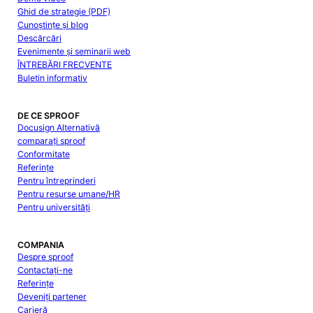
Ghid de strategie (PDF)
Cunoștințe și blog
Descărcări
Evenimente și seminarii web
ÎNTREBĂRI FRECVENTE
Buletin informativ
DE CE SPROOF
Docusign Alternativă
comparați sproof
Conformitate
Referințe
Pentru întreprinderi
Pentru resurse umane/HR
Pentru universități
COMPANIA
Despre sproof
Contactați-ne
Referințe
Deveniți partener
Carieră