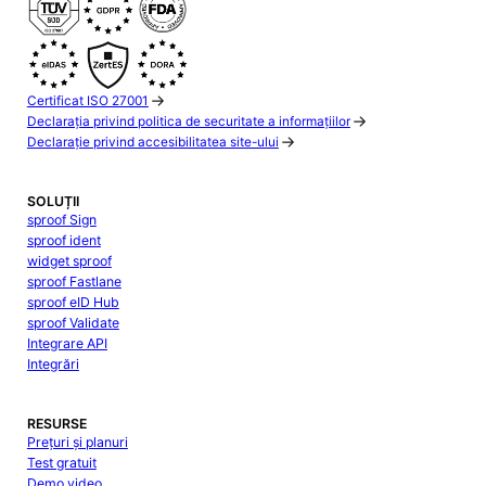
Certificat ISO 27001
Declarația privind politica de securitate a informațiilor
Declarație privind accesibilitatea site-ului
SOLUȚII
sproof Sign
sproof ident
widget sproof
sproof Fastlane
sproof eID Hub
sproof Validate
Integrare API
Integrări
RESURSE
Prețuri și planuri
Test gratuit
Demo video