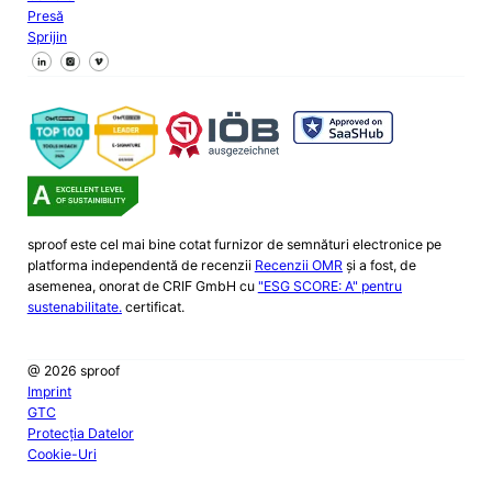
Presă
Sprijin
Urmăriți-ne pe Facebook
Urmăriți-ne pe X
Urmăriți-ne pe LinkedIn
sproof este cel mai bine cotat furnizor de semnături electronice pe
platforma independentă de recenzii
Recenzii OMR
și a fost, de
asemenea, onorat de CRIF GmbH cu
"ESG SCORE: A" pentru
sustenabilitate.
certificat.
@ 2026 sproof
Imprint
GTC
Protecția Datelor
Cookie-Uri