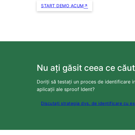
START DEMO ACUM
Nu ați găsit ceea ce căut
Doriți să testați un proces de identificare 
aplicații ale sproof Ident?
Discutați strategia dvs. de identificare cu ex