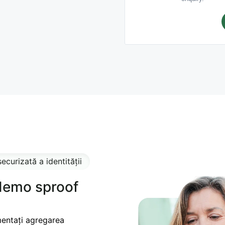
curizată a identității
 demo sproof
entați agregarea