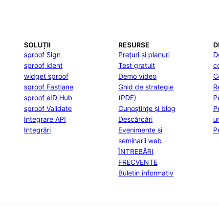
SOLUȚII
RESURSE
D
sproof Sign
Prețuri și planuri
D
sproof ident
Test gratuit
c
widget sproof
Demo video
C
sproof Fastlane
Ghid de strategie
R
sproof eID Hub
(PDF)
P
sproof Validate
Cunoștințe și blog
P
Integrare API
Descărcări
u
Integrări
Evenimente și
P
seminarii web
ÎNTREBĂRI
FRECVENTE
Buletin informativ