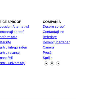
E CE SPROOF
COMPANIA
ocusign Alternativă
Despre sproof
omparați sproof
Contactați-ne
onformitate
Referințe
eferințe
Deveniți partener
entru întreprinderi
Carieră
entru resurse
Presă
mane/HR
Sprijin
Urmăriți-ne pe Facebook
Urmăriți-ne pe X
Urmăriți-ne pe LinkedIn
entru universități