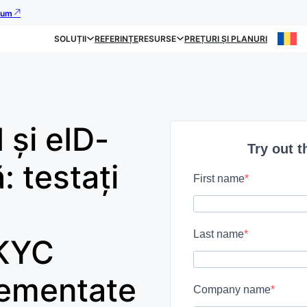
acum
SOLUȚII
REFERINȚE
RESURSE
PREȚURI ȘI PLANURI
 și eID-
Try out t
ă: testați
First name
Last name
 KYC
lementate
Company name