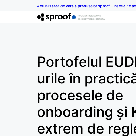
Actualizarea de vară a produselor sproof – înscrie-te 
Portofelul EUDI
urile în practic
procesele de
onboarding și
extrem de reg