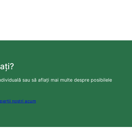
ați?
individuală sau să aflați mai multe despre posibilele
perții noștri acum