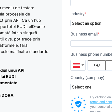
n mediu de testare
mula procesele de
Industry
t prin API. Ca un hub
 portofel EUDI, eID-urile
omată într-o singură
Business email
ții dvs. pot trece prin
atformele, fără
 cele mai înalte standarde
Business phone numbe
diul unui API
lui EUDI
Country (compnay)
lementate
și DORA
By clicking on
terms and cond
your personal 
enquiry.