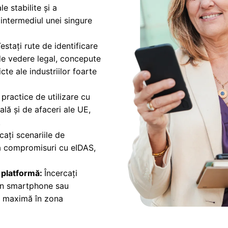
e stabilite și a
 intermediul unei singure
estați rute de identificare
de vedere legal, concepute
icte ale industriilor foarte
practice de utilizare cu
ală și de afaceri ale UE,
.
cați scenariile de
ă compromisuri cu eIDAS,
 platformă:
Încercați
rin smartphone sau
e maximă în zona