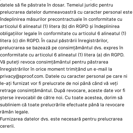
datele să fie păstrate în dosar. Temeiul juridic pentru
prelucrarea datelor dumneavoastră cu caracter personal este
îndeplinirea măsurilor precontractuale în conformitate cu
articolul 6 alineatul (1) litera (b) din RGPD și îndeplinirea
obligațiilor legale în conformitate cu articolul 6 alineatul (1)
litera (c) din RGPD. În cazul păstrării înregistrărilor,
prelucrarea se bazează pe consimțământul dvs. expres în
conformitate cu articolul 6 alineatul (1) litera (a) din RGPD.
Vă puteți revoca consimțământul pentru păstrarea
înregistrărilor în orice moment trimițând un e-mail la
privacy@sproof.com. Datele cu caracter personal pe care ni
le-ați furnizat vor fi prelucrate de noi până când vă veți
retrage consimțământul. După revocare, aceste date vor fi
șterse irevocabil de către noi. Cu toate acestea, dorim să
subliniem că toate prelucrările efectuate până la revocare
rămân legale.
Furnizarea datelor dvs. este necesară pentru prelucrarea
cererii.