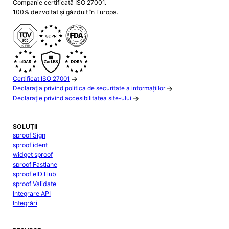
Companie certificată ISO 27001.
100% dezvoltat și găzduit în Europa.
Certificat ISO 27001
Declarația privind politica de securitate a informațiilor
Declarație privind accesibilitatea site-ului
SOLUȚII
sproof Sign
sproof ident
widget sproof
sproof Fastlane
sproof eID Hub
sproof Validate
Integrare API
Integrări