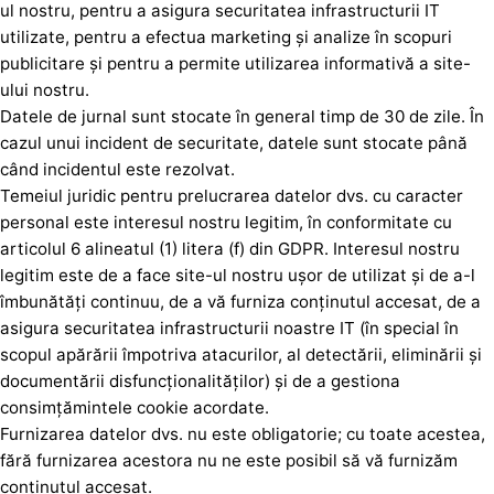
ul nostru, pentru a asigura securitatea infrastructurii IT
utilizate, pentru a efectua marketing și analize în scopuri
publicitare și pentru a permite utilizarea informativă a site-
ului nostru.
Datele de jurnal sunt stocate în general timp de 30 de zile. În
cazul unui incident de securitate, datele sunt stocate până
când incidentul este rezolvat.
Temeiul juridic pentru prelucrarea datelor dvs. cu caracter
personal este interesul nostru legitim, în conformitate cu
articolul 6 alineatul (1) litera (f) din GDPR. Interesul nostru
legitim este de a face site-ul nostru ușor de utilizat și de a-l
îmbunătăți continuu, de a vă furniza conținutul accesat, de a
asigura securitatea infrastructurii noastre IT (în special în
scopul apărării împotriva atacurilor, al detectării, eliminării și
documentării disfuncționalităților) și de a gestiona
consimțămintele cookie acordate.
Furnizarea datelor dvs. nu este obligatorie; cu toate acestea,
fără furnizarea acestora nu ne este posibil să vă furnizăm
conținutul accesat.