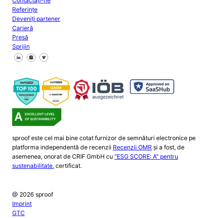
Contactați-ne
Referințe
Deveniți partener
Carieră
Presă
Sprijin
Urmăriți-ne pe Facebook
Urmăriți-ne pe X
Urmăriți-ne pe LinkedIn
sproof este cel mai bine cotat furnizor de semnături electronice pe
platforma independentă de recenzii
Recenzii OMR
și a fost, de
asemenea, onorat de CRIF GmbH cu
"ESG SCORE: A" pentru
sustenabilitate.
certificat.
@ 2026 sproof
Imprint
GTC