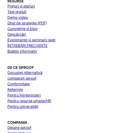
RESURSE
Prețuri și planuri
Test gratuit
Demo video
Ghid de strategie (PDF)
Cunoștințe și blog
Descărcări
Evenimente și seminarii web
ÎNTREBĂRI FRECVENTE
Buletin informativ
DE CE SPROOF
Docusign Alternativă
comparați sproof
Conformitate
Referințe
Pentru întreprinderi
Pentru resurse umane/HR
Pentru universități
COMPANIA
Despre sproof