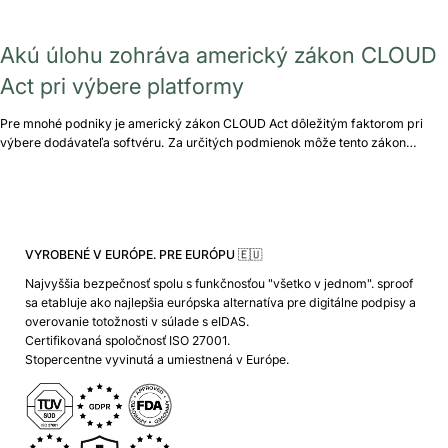
Akú úlohu zohráva americký zákon CLOUD
Act pri výbere platformy
Pre mnohé podniky je americký zákon CLOUD Act dôležitým faktorom pri
výbere dodávateľa softvéru. Za určitých podmienok môže tento zákon…
VYROBENÉ V EURÓPE. PRE EURÓPU 🇪🇺
Najvyššia bezpečnosť spolu s funkčnosťou "všetko v jednom". sproof
sa etabluje ako najlepšia európska alternatíva pre digitálne podpisy a
overovanie totožnosti v súlade s eIDAS.
Certifikovaná spoločnosť ISO 27001.
Stopercentne vyvinutá a umiestnená v Európe.