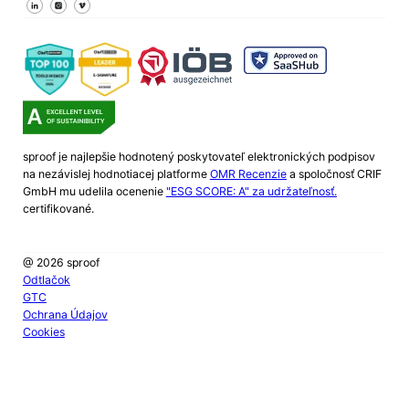
Sledujte nás na Facebooku
Sledujte nás na X
Sledujte nás na LinkedIn
sproof je najlepšie hodnotený poskytovateľ elektronických podpisov
na nezávislej hodnotiacej platforme
OMR Recenzie
a spoločnosť CRIF
GmbH mu udelila ocenenie
"ESG SCORE: A" za udržateľnosť.
certifikované.
@ 2026 sproof
Odtlačok
GTC
Ochrana Údajov
Cookies