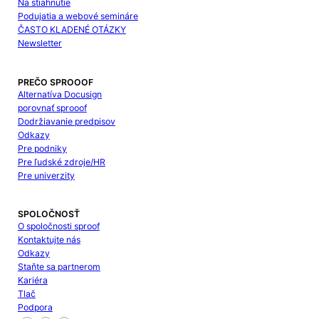
Na stiahnutie
Podujatia a webové semináre
ČASTO KLADENÉ OTÁZKY
Newsletter
PREČO SPROOOF
Alternatíva Docusign
porovnať sprooof
Dodržiavanie predpisov
Odkazy
Pre podniky
Pre ľudské zdroje/HR
Pre univerzity
SPOLOČNOSŤ
O spoločnosti sproof
Kontaktujte nás
Odkazy
Staňte sa partnerom
Kariéra
Tlač
Podpora