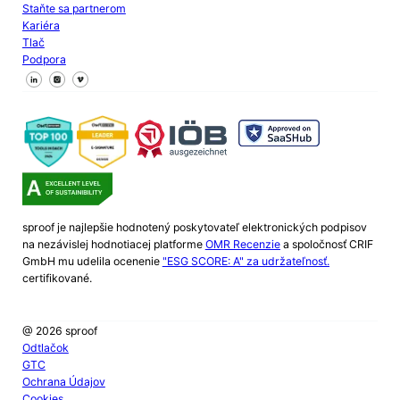
Staňte sa partnerom
Kariéra
Tlač
Podpora
Sledujte nás na Facebooku
Sledujte nás na X
Sledujte nás na LinkedIn
sproof je najlepšie hodnotený poskytovateľ elektronických podpisov
na nezávislej hodnotiacej platforme
OMR Recenzie
a spoločnosť CRIF
GmbH mu udelila ocenenie
"ESG SCORE: A" za udržateľnosť.
certifikované.
@ 2026 sproof
Odtlačok
GTC
Ochrana Údajov
Cookies