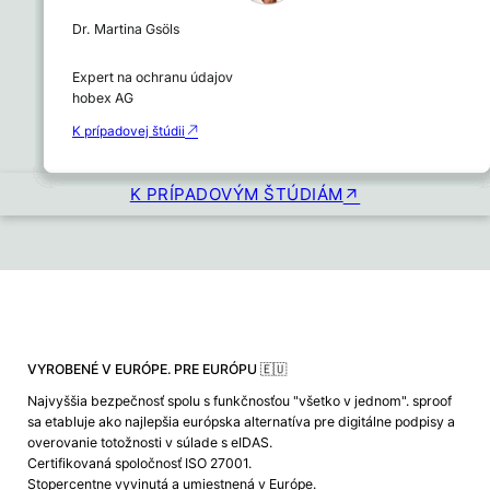
Dr. Franz Burger
Daniel Nobis
Analena Aumüllerová
Inžinier Michael Kalaus
Dr. Martina Gsöls
Sophie Mayerová
Marion Klotzberg
Markus Schmidt
Konzultant Správa obsahu a spolupráca Energie AG
Vedúci oddelenia IT
Produktový manažér
Manažér predaja DMS/ECM
Expert na ochranu údajov
Oberösterreich
Súkromná lekárska univerzita Paracelsus
teleklinika
KYOCERA
hobex AG
Správca ľudských zdrojov
Hlavný digitálny riaditeľ Bank Gutmann
Vedúci IT a CIO Salzburg AG
SONY DADC
K prípadovej štúdii
K prípadovej štúdii
K prípadovej štúdii
K prípadovej štúdii
K prípadovej štúdii
K prípadovej štúdii
K prípadovej štúdii
K PRÍPADOVÝM ŠTÚDIÁM
VYROBENÉ V EURÓPE. PRE EURÓPU 🇪🇺
Najvyššia bezpečnosť spolu s funkčnosťou "všetko v jednom". sproof
sa etabluje ako najlepšia európska alternatíva pre digitálne podpisy a
overovanie totožnosti v súlade s eIDAS.
Certifikovaná spoločnosť ISO 27001.
Stopercentne vyvinutá a umiestnená v Európe.