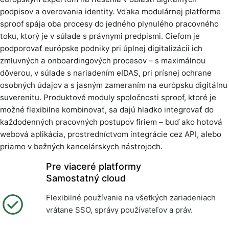
podpisov a overovania identity. Vďaka modulárnej platforme
sproof spája oba procesy do jedného plynulého pracovného
toku, ktorý je v súlade s právnymi predpismi. Cieľom je
podporovať európske podniky pri úplnej digitalizácii ich
zmluvných a onboardingových procesov – s maximálnou
dôverou, v súlade s nariadením eIDAS, pri prísnej ochrane
osobných údajov a s jasným zameraním na európsku digitálnu
suverenitu. Produktové moduly spoločnosti sproof, ktoré je
možné flexibilne kombinovať, sa dajú hladko integrovať do
každodenných pracovných postupov firiem – buď ako hotová
webová aplikácia, prostredníctvom integrácie cez API, alebo
priamo v bežných kancelárskych nástrojoch.
Pre viaceré platformy
Samostatný cloud
Flexibilné používanie na všetkých zariadeniach
vrátane SSO, správy používateľov a práv.