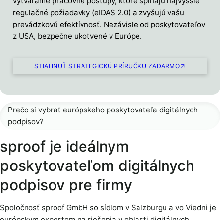
vytvárame pracovné postupy, ktoré spĺňajú najvyššie
regulačné požiadavky (eIDAS 2.0) a zvyšujú vašu
prevádzkovú efektívnosť. Nezávisle od poskytovateľov
z USA, bezpečne ukotvené v Európe.
STIAHNUŤ STRATEGICKÚ PRÍRUČKU ZADARMO
Prečo si vybrať európskeho poskytovateľa digitálnych
podpisov?
sproof je ideálnym
poskytovateľom digitálnych
podpisov pre firmy
Spoločnosť sproof GmbH so sídlom v Salzburgu a vo Viedni je
európskym expertom na riešenia v oblasti digitálnych