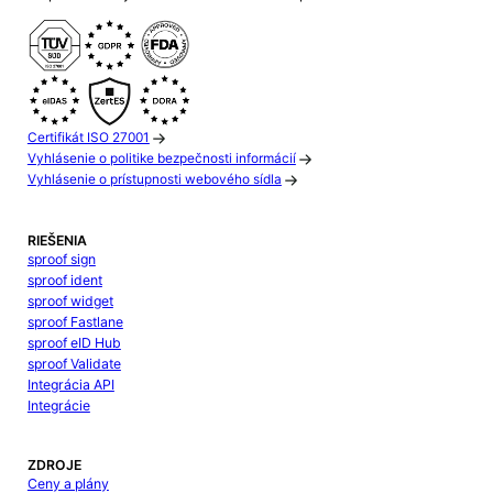
Certifikát ISO 27001
Vyhlásenie o politike bezpečnosti informácií
Vyhlásenie o prístupnosti webového sídla
RIEŠENIA
sproof sign
sproof ident
sproof widget
sproof Fastlane
sproof eID Hub
sproof Validate
Integrácia API
Integrácie
ZDROJE
Ceny a plány