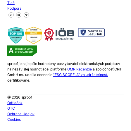
Tlač
Podpora
Sledujte nás na Facebooku
Sledujte nás na X
Sledujte nás na LinkedIn
sproof je najlepšie hodnotený poskytovateľ elektronických podpisov
na nezávislej hodnotiacej platforme
OMR Recenzie
a spoločnosť CRIF
GmbH mu udelila ocenenie
"ESG SCORE: A" za udržateľnosť.
certifikované.
@ 2026 sproof
Odtlačok
GTC
Ochrana Údajov
Cookies