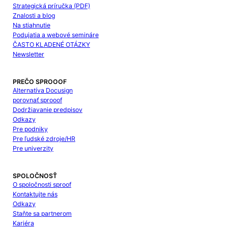
Strategická príručka (PDF)
Znalosti a blog
Na stiahnutie
Podujatia a webové semináre
ČASTO KLADENÉ OTÁZKY
Newsletter
PREČO SPROOOF
Alternatíva Docusign
porovnať sprooof
Dodržiavanie predpisov
Odkazy
Pre podniky
Pre ľudské zdroje/HR
Pre univerzity
SPOLOČNOSŤ
O spoločnosti sproof
Kontaktujte nás
Odkazy
Staňte sa partnerom
Kariéra