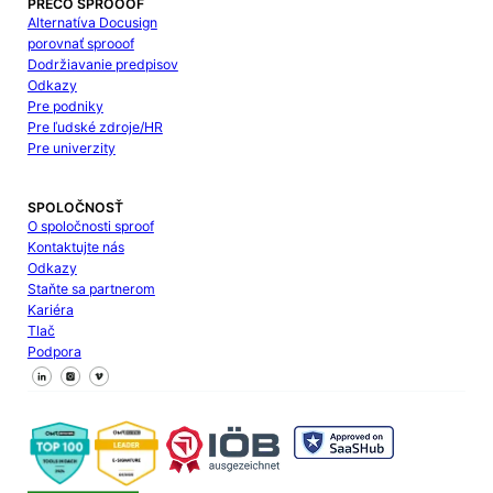
PREČO SPROOOF
Alternatíva Docusign
porovnať sprooof
Dodržiavanie predpisov
Odkazy
Pre podniky
Pre ľudské zdroje/HR
Pre univerzity
SPOLOČNOSŤ
O spoločnosti sproof
Kontaktujte nás
Odkazy
Staňte sa partnerom
Kariéra
Tlač
Podpora
Sledujte nás na Facebooku
Sledujte nás na X
Sledujte nás na LinkedIn