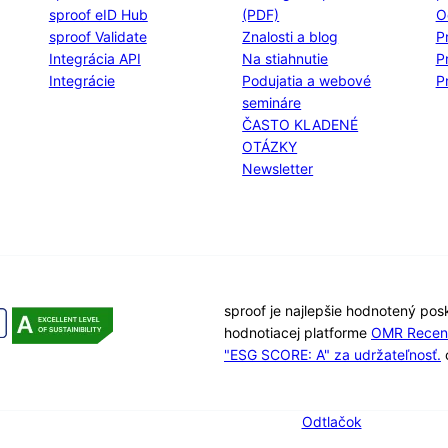
sproof eID Hub
(PDF)
O
sproof Validate
Znalosti a blog
P
Integrácia API
Na stiahnutie
P
Integrácie
Podujatia a webové
P
semináre
ČASTO KLADENÉ
OTÁZKY
Newsletter
sproof je najlepšie hodnotený pos
hodnotiacej platforme
OMR Recen
"ESG SCORE: A" za udržateľnosť.
c
Odtlačok