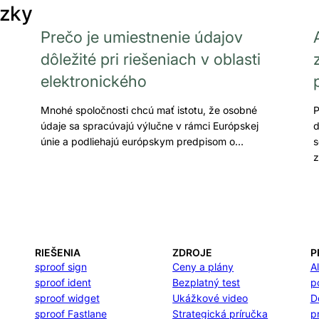
ázky
Prečo je umiestnenie údajov
dôležité pri riešeniach v oblasti
elektronického
Mnohé spoločnosti chcú mať istotu, že osobné
P
údaje sa spracúvajú výlučne v rámci Európskej
d
únie a podliehajú európskym predpisom o…
s
RIEŠENIA
ZDROJE
P
sproof sign
Ceny a plány
A
sproof ident
Bezplatný test
p
sproof widget
Ukážkové video
D
sproof Fastlane
Strategická príručka
p