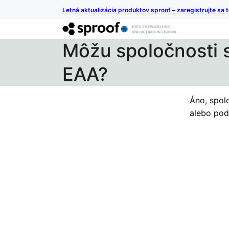
Letná aktualizácia produktov sproof – zaregistrujte sa 
Môžu spoločnosti 
EAA?
Áno, spol
alebo pod