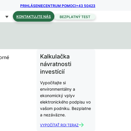
PRIHLÁSENIE
CENTRUM POMOCI
+43 50423
KONTAKTUJTE NÁS
BEZPLATNÝ TEST
Kalkulačka
orné
návratnosti
investícií
Vypočítajte si
environmentálny a
ekonomický vplyv
elektronického podpisu vo
vašom podniku. Bezplatne
a nezáväzne.
VYPOČÍTAŤ ROI TERAZ