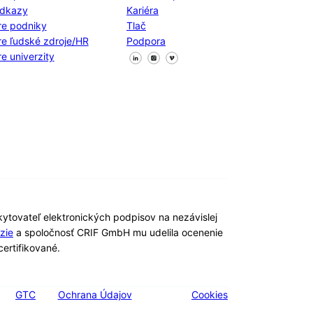
dkazy
Kariéra
re podniky
Tlač
re ľudské zdroje/HR
Podpora
Sledujte nás na Facebooku
Sledujte nás na X
Sledujte nás na LinkedIn
re univerzity
kytovateľ elektronických podpisov na nezávislej
zie
a spoločnosť CRIF GmbH mu udelila ocenenie
ertifikované.
GTC
Ochrana Údajov
Cookies