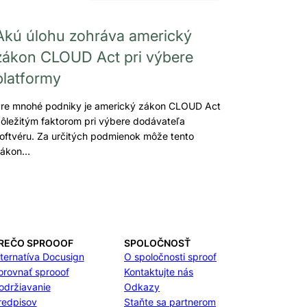
Akú úlohu zohráva americký
zákon CLOUD Act pri výbere
platformy
re mnohé podniky je americký zákon CLOUD Act
ôležitým faktorom pri výbere dodávateľa
oftvéru. Za určitých podmienok môže tento
zákon…
REČO SPROOOF
SPOLOČNOSŤ
lternatíva Docusign
O spoločnosti sproof
orovnať sprooof
Kontaktujte nás
održiavanie
Odkazy
redpisov
Staňte sa partnerom