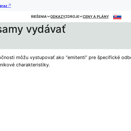
teraz
RIEŠENIA
ODKAZY
ZDROJE
CENY A PLÁNY
samy vydávať
očnosti môžu vystupovať ako “emitenti” pre špecifické odb
nikové charakteristiky.