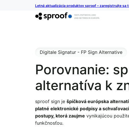
Letná aktualizácia produktov sproof – zaregistrujte sa 
Digitale Signatur - FP Sign Alternative
Porovnanie: sp
alternatíva k 
sproof sign je
špičková európska alternat
platné elektronické podpisy a schvaľovac
postupy, ktorá zaujme
vynikajúcou použit
funkčnosťou.