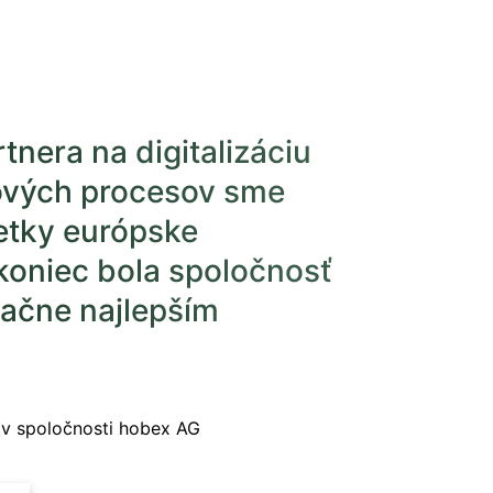
rtnera na digitalizáciu
ových procesov sme
etky európske
akoniec bola spoločnosť
ačne najlepším
 v spoločnosti hobex AG