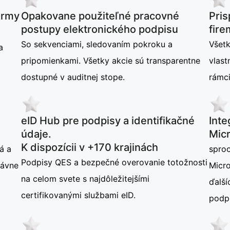
ormy
Opakovane použiteľné pracovné
Pris
postupy elektronického podpisu
fire
So sekvenciami, sledovaním pokroku a
Všetk
a
pripomienkami. Všetky akcie sú transparentne
vlas
dostupné v auditnej stope.
rámci
eID Hub pre podpisy a identifikačné
Inte
údaje.
Micr
K dispozícii v +170 krajinách
á a
sproo
Podpisy QES a bezpečné overovanie totožnosti
rávne
Micr
na celom svete s najdôležitejšími
ďalší
certifikovanými službami eID.
podp