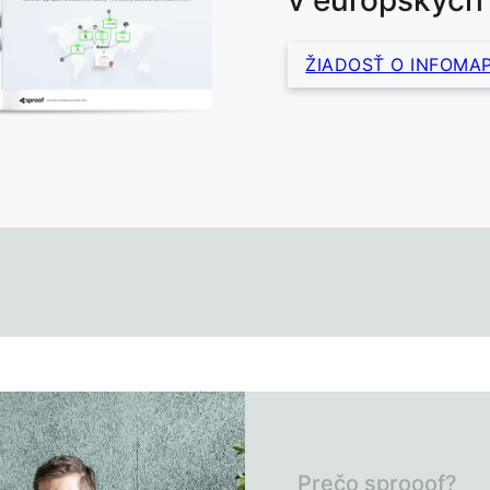
v európskych
ŽIADOSŤ O INFOMAP
Prečo sprooof?