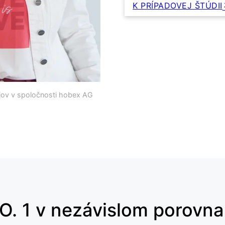
K PRÍPADOVEJ ŠTÚDII
ajov v spoločnosti hobex AG
O. 1 v nezávislom porovna