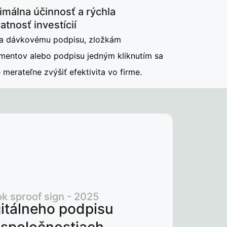
málna účinnosť a rýchla
atnosť investícií
a dávkovému podpisu, zložkám
mentov alebo podpisu jedným kliknutím sa
merateľne zvýšiť efektivita vo firme.
ok sproof sign - 2025
itálneho podpisu