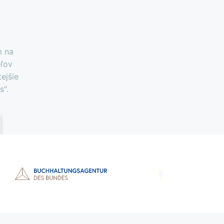
m na
eľov
ejšie
s".