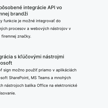
pôsobené integrácie API vo
mnej brandži
y funkcie je možné integrovať do
tných procesov a webových nástrojov v
 firemnej značky.
grácia s kľúčovými nástrojmi
osoft
f sign možno použiť priamo v aplikáciách
osoft SharePoint, MS Teams a mnohých
ch nástrojoch balíka Office na elektronické
isovanie.