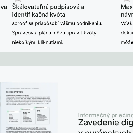
áva
Škálovateľná podpisová a
Maxi
identifikačná kvóta
návr
sproof sa prispôsobí vášmu podnikaniu.
Vďak
Správcovia plánu môžu upraviť kvóty
doku
niekoľkými kliknutiami.
môže 
Informačný priečin
Zavedenie dig