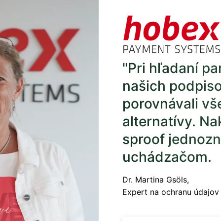
"Pri hľadaní pa
našich podpis
porovnávali vš
alternatívy. N
sproof jednozn
uchádzačom.
Dr. Martina Gsöls,
Expert na ochranu údajov