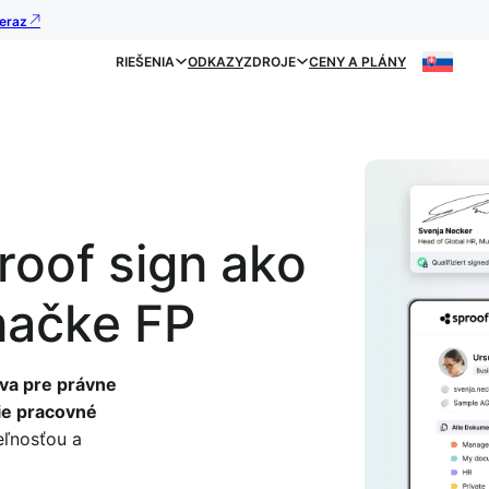
teraz
RIEŠENIA
ODKAZY
ZDROJE
CENY A PLÁNY
roof sign ako
značke FP
íva pre právne
ie pracovné
eľnosťou a