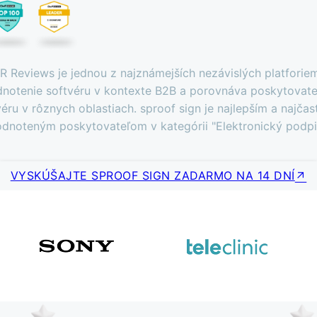
 Reviews je jednou z najznámejších nezávislých platforie
notenie softvéru v kontexte B2B a porovnáva poskytovat
véru v rôznych oblastiach. sproof sign je najlepším a najčast
dnoteným poskytovateľom v kategórii "Elektronický podpi
VYSKÚŠAJTE SPROOF SIGN ZADARMO NA 14 DNÍ