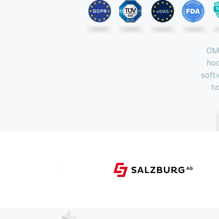
OMR
hod
soft
ho