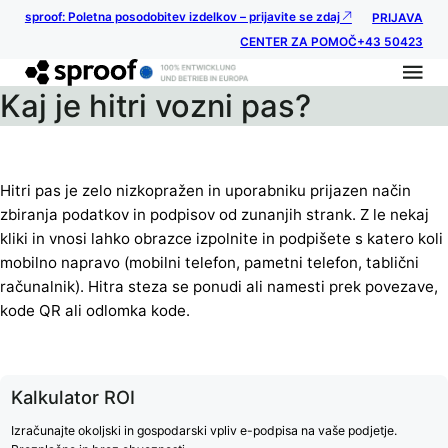
sproof: Poletna posodobitev izdelkov – prijavite se zdaj
PRIJAVA
CENTER ZA POMOČ
+43 50423
Kaj je hitri vozni pas?
Hitri pas je zelo nizkopražen in uporabniku prijazen način
zbiranja podatkov in podpisov od zunanjih strank. Z le nekaj
kliki in vnosi lahko obrazce izpolnite in podpišete s katero koli
mobilno napravo (mobilni telefon, pametni telefon, tablični
računalnik). Hitra steza se ponudi ali namesti prek povezave,
kode QR ali odlomka kode.
Kalkulator ROI
Izračunajte okoljski in gospodarski vpliv e-podpisa na vaše podjetje.