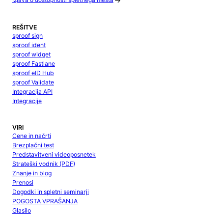
Izjava o dostopnosti spletnega mesta
REŠITVE
sproof sign
sproof ident
sproof widget
sproof Fastlane
sproof eID Hub
sproof Validate
Integracija API
Integracije
VIRI
Cene in načrti
Brezplačni test
Predstavitveni videoposnetek
Strateški vodnik (PDF)
Znanje in blog
Prenosi
Dogodki in spletni seminarji
POGOSTA VPRAŠANJA
Glasilo