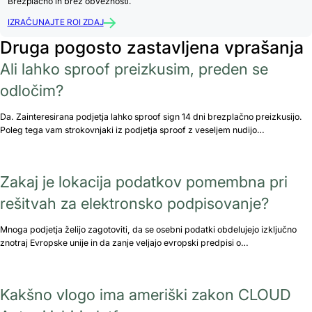
Brezplačno in brez obveznosti.
IZRAČUNAJTE ROI ZDAJ
Druga pogosto zastavljena vprašanja
Ali lahko sproof preizkusim, preden se
odločim?
Da. Zainteresirana podjetja lahko sproof sign 14 dni brezplačno preizkusijo.
Poleg tega vam strokovnjaki iz podjetja sproof z veseljem nudijo…
Zakaj je lokacija podatkov pomembna pri
rešitvah za elektronsko podpisovanje?
Mnoga podjetja želijo zagotoviti, da se osebni podatki obdelujejo izključno
znotraj Evropske unije in da zanje veljajo evropski predpisi o…
Kakšno vlogo ima ameriški zakon CLOUD