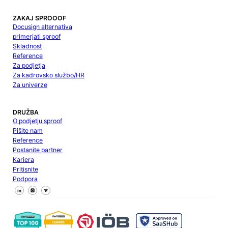
ZAKAJ SPROOOF
Docusign alternativa
primerjati sproof
Skladnost
Reference
Za podjetja
Za kadrovsko službo/HR
Za univerze
DRUŽBA
O podjetju sproof
Pišite nam
Reference
Postanite partner
Kariera
Pritisnite
Podpora
Sledite nam na Facebooku
Sledite nam na X
Sledite nam na LinkedInu