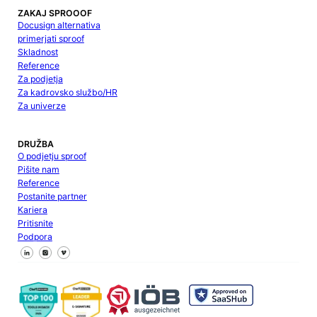
ZAKAJ SPROOOF
Docusign alternativa
primerjati sproof
Skladnost
Reference
Za podjetja
Za kadrovsko službo/HR
Za univerze
DRUŽBA
O podjetju sproof
Pišite nam
Reference
Postanite partner
Kariera
Pritisnite
Podpora
Sledite nam na Facebooku
Sledite nam na X
Sledite nam na LinkedInu