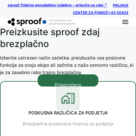
sproof: Poletna posodobitev izdelkov – prijavite se zdaj
PRIJAVA
CENTER ZA POMOČ
+43 50423
Preizkusite sproof zdaj
brezplačno
Izberite ustrezen način začetka: preizkusite vse poslovne
funkcije za svojo ekipo ali začnite z našo osnovno različico, ki
je za zasebno rabo trajno brezplačna.
Priporočeno
POSKUSNA RAZLIČICA ZA PODJETJA
Brezplačna preskusna licenca za podjetja