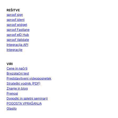
REŠITVE
sproof sign
sproof ident
sproof widget
sproof Fastlane
sproof eID Hub
sproof Validate
Integracija API
Integracije
VIRI
Cene in načrti
Brezplačni test
Predstavitveni videoposnetek
Strateški vodnik (PDF)
Znanje in blog
Prenosi
Dogodki in spletni seminarji
POGOSTA VPRAŠANJA
Glasilo