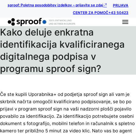
sproof: Poletna posodobitev izdelkov – prijavite se zdaj
PRIJAVA
CENTER ZA POMOČ
+43 50423
Kako deluje enkratna
identifikacija kvalificiranega
digitalnega podpisa v
programu sproof sign?
Če ste kupili Uporabnika+ od podjetja sproof sign ali vam je
skrbnik načrta omogočil kvalificirano podpisovanje, se bo po
prijavi v program sproof sign na vaši nadzorni plošči pojavilo
povabilo za identifikacijo. Za identifikacijo potrebujete osebni
dokument s fotografijo, mobilni telefon in računalnik s spletno
kamero ter približno 5 minut za video klic. Nato vas bo agent