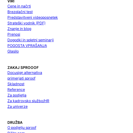
VIRI
Cene in načrti
Brezplačni test
Predstavitveni videoposnetek
Strateški vodnik (PDF)
Znanje in blog
Prenosi
Dogodki in spletni seminarji
POGOSTA VPRAŠANJA
Glasilo
ZAKAJ SPROOOF
Docusign alternativa
primerjati sproof
Skladnost
Reference
Za podjetja
Za kadrovsko službo/HR
Za univerze
DRUŽBA
O podjetju sproof