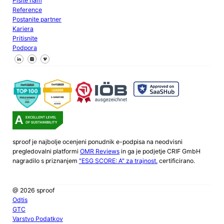
Pišite nam
Reference
Postanite partner
Kariera
Pritisnite
Podpora
Sledite nam na Facebooku
Sledite nam na X
Sledite nam na LinkedInu
sproof je najbolje ocenjeni ponudnik e-podpisa na neodvisni
pregledovalni platformi
OMR Reviews
in ga je podjetje CRIF GmbH
nagradilo s priznanjem
"ESG SCORE: A" za trajnost.
certificirano.
@ 2026 sproof
Odtis
GTC
Varstvo Podatkov