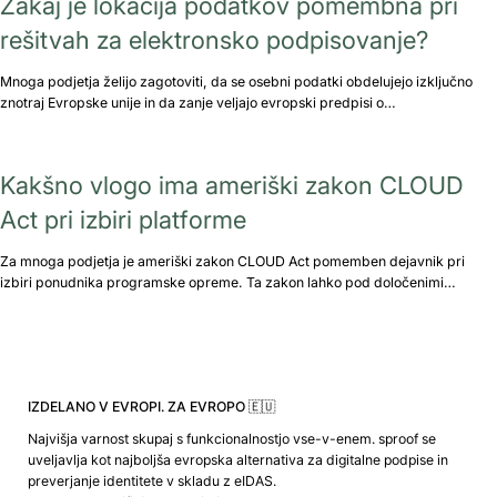
Zakaj je lokacija podatkov pomembna pri
rešitvah za elektronsko podpisovanje?
Mnoga podjetja želijo zagotoviti, da se osebni podatki obdelujejo izključno
znotraj Evropske unije in da zanje veljajo evropski predpisi o…
Kakšno vlogo ima ameriški zakon CLOUD
Act pri izbiri platforme
Za mnoga podjetja je ameriški zakon CLOUD Act pomemben dejavnik pri
izbiri ponudnika programske opreme. Ta zakon lahko pod določenimi…
IZDELANO V EVROPI. ZA EVROPO 🇪🇺
Najvišja varnost skupaj s funkcionalnostjo vse-v-enem. sproof se
uveljavlja kot najboljša evropska alternativa za digitalne podpise in
preverjanje identitete v skladu z eIDAS.