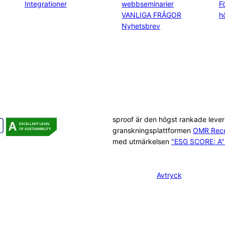
Integrationer
webbseminarier
F
VANLIGA FRÅGOR
h
Nyhetsbrev
sproof är den högst rankade leve
granskningsplattformen
OMR Rece
med utmärkelsen
"ESG SCORE: A" 
Avtryck