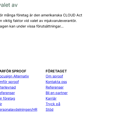
valet av
ör många företag är den amerikanska CLOUD Act
n viktig faktor vid valet av mjukvaruleverantör.
agen kan under vissa förutsättningar…
ARFÖR SPROOF
FÖRETAGET
ocusign Alternativ
Om sproof
ämför sproof
Kontakta oss
fterlevnad
Referenser
eferenser
Bli en partner
ör företag
Karriär
ör
Tryck på
ersonalavdelningen/HR
Stöd