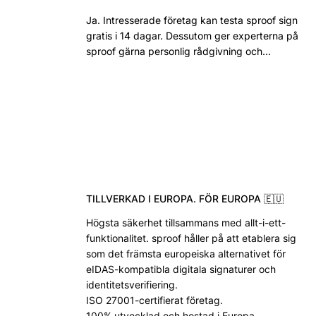
Ja. Intresserade företag kan testa sproof sign
gratis i 14 dagar. Dessutom ger experterna på
sproof gärna personlig rådgivning och…
TILLVERKAD I EUROPA. FÖR EUROPA 🇪🇺
Högsta säkerhet tillsammans med allt-i-ett-
funktionalitet. sproof håller på att etablera sig
som det främsta europeiska alternativet för
eIDAS-kompatibla digitala signaturer och
identitetsverifiering.
ISO 27001-certifierat företag.
100% utvecklad och hostad i Europa.