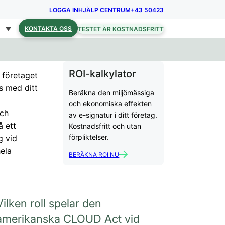
LOGGA IN
HJÄLP CENTRUM
+43 50423
KONTAKTA OSS
TESTET ÄR KOSTNADSFRITT
ROI-kalkylator
i företaget
ns med ditt
Beräkna den miljömässiga
och ekonomiska effekten
och
av e-signatur i ditt företag.
å ett
Kostnadsfritt och utan
förpliktelser.
g vid
ela
BERÄKNA ROI NU
Vilken roll spelar den
amerikanska CLOUD Act vid