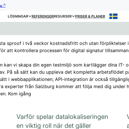
nu
LÖSNINGAR
REFERENSER
RESURSER
PRISER & PLANER
ta sproof i två veckor kostnadsfritt och utan förpliktelser 
för att kontrollera processen för digital signatur tillsamma
n kan vi skapa din egen testmiljö som kartlägger dina IT- 
av. På så sätt kan du uppleva det kompletta arbetsflödet p
sätt i webbapplikationen; API-integration är också tillgängli
ra experter från Salzburg kommer att följa med dig under h
den. Kom igång
Varför spelar datalokaliseringen
en viktig roll när det gäller