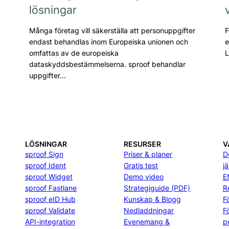
lösningar
Många företag vill säkerställa att personuppgifter
F
endast behandlas inom Europeiska unionen och
e
omfattas av de europeiska
L
dataskyddsbestämmelserna. sproof behandlar
uppgifter…
LÖSNINGAR
RESURSER
V
sproof Sign
Priser & planer
D
sproof Ident
Gratis test
j
sproof Widget
Demo video
E
sproof Fastlane
Strategiguide (PDF)
R
sproof eID Hub
Kunskap & Blogg
F
sproof Validate
Nedladdningar
F
API-integration
Evenemang &
p