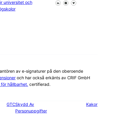
Följ oss på Facebook
Följ oss på X
Följ oss på LinkedIn
ör universitet och
ögskolor
rantören av e-signaturer på den oberoende
nsioner
och har också erkänts av CRIF GmbH
för hållbarhet.
certifierad.
GTC
Skydd Av
Kakor
Personuppgifter