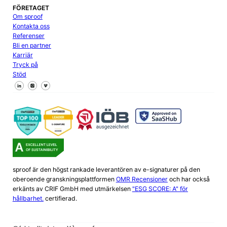
FÖRETAGET
Om sproof
Kontakta oss
Referenser
Bli en partner
Karriär
Tryck på
Stöd
Följ oss på Facebook
Följ oss på X
Följ oss på LinkedIn
sproof är den högst rankade leverantören av e-signaturer på den
oberoende granskningsplattformen
OMR Recensioner
och har också
erkänts av CRIF GmbH med utmärkelsen
"ESG SCORE: A" för
hållbarhet.
certifierad.