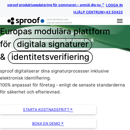
sproof produktuppdatering för sommaren – anmäl dig nu
LOGGA IN
HJÄLP CENTRUM
+43 50423
Europas modulära plattform
Skriv under dokumentet nu.
Alltid kostnadsfritt för privat bruk
för
digitala signaturer
&
identitetsverifiering
sproof digitaliserar dina signaturprocesser inklusive
elektronisk identifiering.
100% anpassat för företag - enligt de senaste standarderna
för säkerhet och efterlevnad.
STARTA KOSTNADSFRITT
BOKA EN DEMO