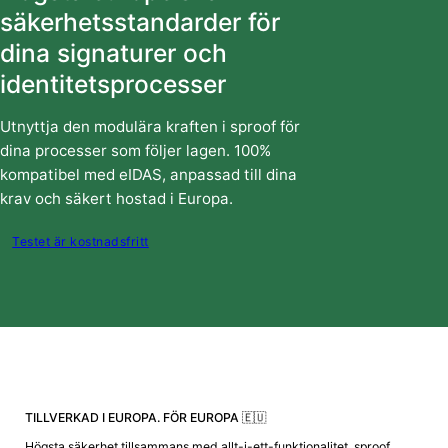
säkerhetsstandarder för
dina signaturer och
identitetsprocesser
Utnyttja den modulära kraften i sproof för
dina processer som följer lagen. 100%
kompatibel med eIDAS, anpassad till dina
krav och säkert hostad i Europa.
Testet är kostnadsfritt
TILLVERKAD I EUROPA. FÖR EUROPA 🇪🇺
Högsta säkerhet tillsammans med allt-i-ett-funktionalitet. sproof