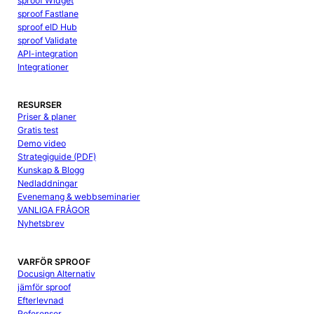
sproof Widget
sproof Fastlane
sproof eID Hub
sproof Validate
API-integration
Integrationer
RESURSER
Priser & planer
Gratis test
Demo video
Strategiguide (PDF)
Kunskap & Blogg
Nedladdningar
Evenemang & webbseminarier
VANLIGA FRÅGOR
Nyhetsbrev
VARFÖR SPROOF
Docusign Alternativ
jämför sproof
Efterlevnad
Referenser