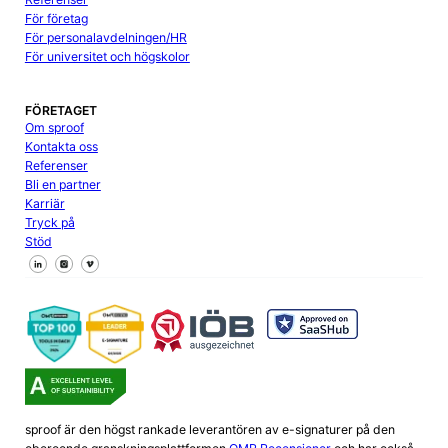
För företag
För personalavdelningen/HR
För universitet och högskolor
FÖRETAGET
Om sproof
Kontakta oss
Referenser
Bli en partner
Karriär
Tryck på
Stöd
Följ oss på Facebook
Följ oss på X
Följ oss på LinkedIn
sproof är den högst rankade leverantören av e-signaturer på den