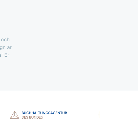
 och
gn är
 "E-