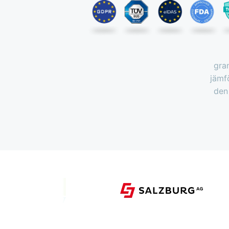
gra
jämf
den