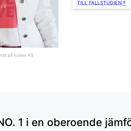
TILL FALLSTUDIEN
skydd på hobex AG
O. 1 i en oberoende jämf