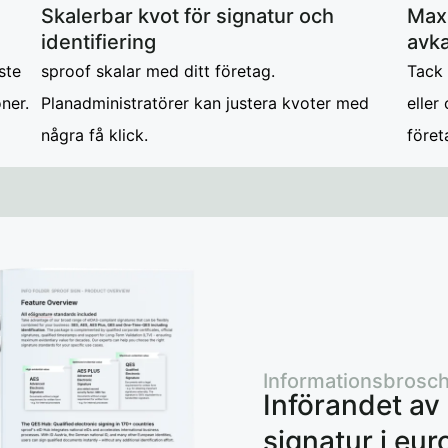
Skalerbar kvot för signatur och
Maxi
identifiering
avka
ste
sproof skalar med ditt företag.
Tack
oner.
Planadministratörer kan justera kvoter med
eller
några få klick.
föret
Informationsbrosch
Införandet av 
signatur i eur