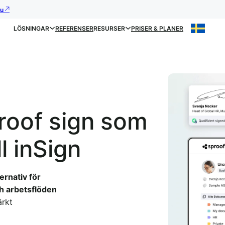
nu
LÖSNINGAR
REFERENSER
RESURSER
PRISER & PLANER
roof sign som
ll inSign
rnativ för
ch arbetsflöden
rkt