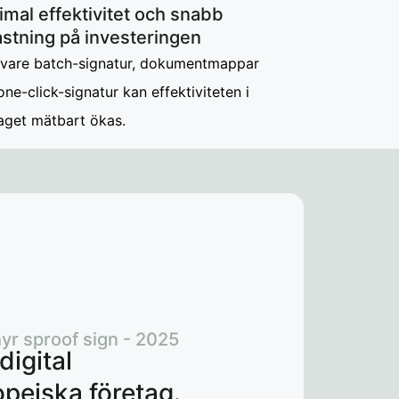
mal effektivitet och snabb
stning på investeringen
 vare batch-signatur, dokumentmappar
 one-click-signatur kan effektiviteten i
aget mätbart ökas.
yr sproof sign - 2025
digital
opeiska företag.