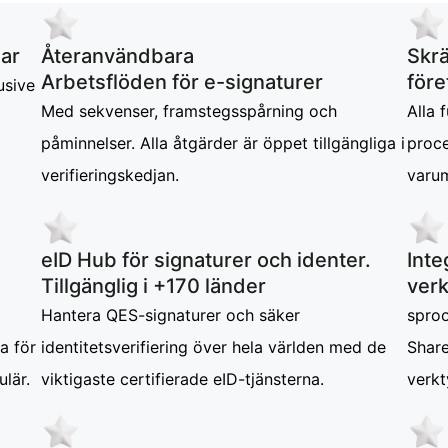
mar
Återanvändbara
Skrä
Arbetsflöden för e-signaturer
för
usive
Med sekvenser, framstegsspårning och
Alla 
påminnelser. Alla åtgärder är öppet tillgängliga i
proce
verifieringskedjan.
varum
eID Hub för signaturer och identer.
Inte
Tillgänglig i +170 länder
ver
Hantera QES-signaturer och säker
sproo
a för
identitetsverifiering över hela världen med de
Shar
ulär.
viktigaste certifierade eID-tjänsterna.
verkt