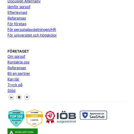
Docusign Alternativ
jämför sproof
Efterlevnad
Referenser
För företag
För personalavdelningen/HR
För universitet och högskolor
FÖRETAGET
Om sproof
Kontakta oss
Referenser
Bli en partner
Karriär
Tryck på
Stöd
Följ oss på Facebook
Följ oss på X
Följ oss på LinkedIn