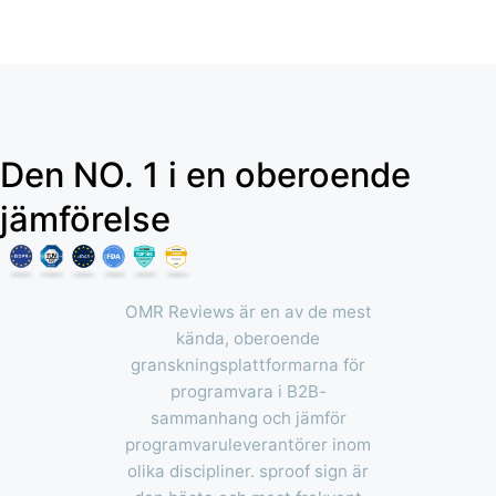
Den NO. 1 i en oberoende
jämförelse
OMR Reviews är en av de mest
kända, oberoende
granskningsplattformarna för
programvara i B2B-
sammanhang och jämför
programvaruleverantörer inom
olika discipliner. sproof sign är