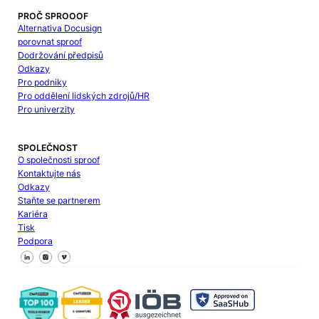
PROČ SPROOOF
Alternativa Docusign
porovnat sproof
Dodržování předpisů
Odkazy
Pro podniky
Pro oddělení lidských zdrojů/HR
Pro univerzity
SPOLEČNOST
O společnosti sproof
Kontaktujte nás
Odkazy
Staňte se partnerem
Kariéra
Tisk
Podpora
Sledujte nás na Facebooku
Sledujte nás na X
Sledujte nás na LinkedIn