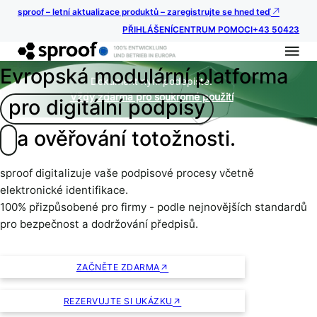
sproof – letní aktualizace produktů – zaregistrujte se hned teď
PŘIHLÁŠENÍ
CENTRUM POMOCI
+43 50423
Evropská modulární platforma
Dokument nyní podepište.
Vždy zdarma pro soukromé použití
pro digitální podpisy
a ověřování totožnosti.
sproof digitalizuje vaše podpisové procesy včetně
elektronické identifikace.
100% přizpůsobené pro firmy - podle nejnovějších standardů
pro bezpečnost a dodržování předpisů.
ZAČNĚTE ZDARMA
REZERVUJTE SI UKÁZKU