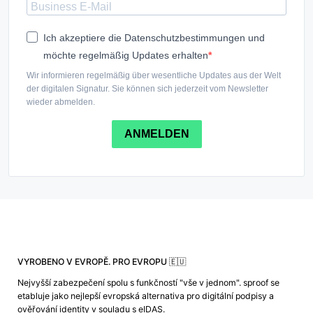
Ich akzeptiere die Datenschutzbestimmungen und
möchte regelmäßig Updates erhalten
Wir informieren regelmäßig über wesentliche Updates aus der Welt
der digitalen Signatur. Sie können sich jederzeit vom Newsletter
wieder abmelden.
ANMELDEN
VYROBENO V EVROPĚ. PRO EVROPU 🇪🇺
Nejvyšší zabezpečení spolu s funkčností "vše v jednom". sproof se
etabluje jako nejlepší evropská alternativa pro digitální podpisy a
ověřování identity v souladu s eIDAS.