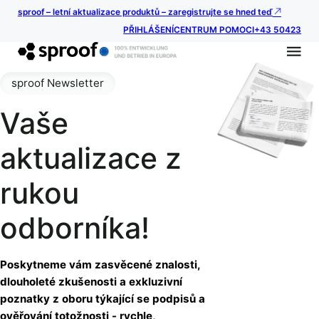
sproof – letní aktualizace produktů – zaregistrujte se hned teď
PŘIHLÁŠENÍ
CENTRUM POMOCI
+43 50423
sproof Newsletter
Vaše
aktualizace z
rukou
odborníka!
Poskytneme vám zasvěcené znalosti,
dlouholeté zkušenosti a exkluzivní
poznatky z oboru týkající se podpisů a
ověřování totožnosti - rychle,