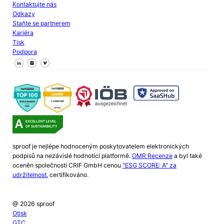
Kontaktujte nás
Odkazy
Staňte se partnerem
Kariéra
Tisk
Podpora
Sledujte nás na Facebooku
Sledujte nás na X
Sledujte nás na LinkedIn
sproof je nejlépe hodnoceným poskytovatelem elektronických
podpisů na nezávislé hodnotící platformě.
OMR Recenze
a byl také
oceněn společností CRIF GmbH cenou
"ESG SCORE: A" za
udržitelnost.
certifikováno.
@ 2026 sproof
Otisk
GTC