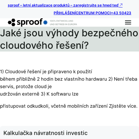
sproof – letní aktualizace produktů – zaregistrujte se hned teď
PŘIHLÁŠENÍ
CENTRUM POMOCI
+43 50423
Jaké jsou výhody bezpečného
cloudového řešení?
1) Cloudové řešení je připraveno k použití
během přibližně 2 hodin bez vlastního hardwaru 2) Není třeba
servis, protože cloud je
udržován externě 3) K softwaru lze
přistupovat odkudkoli, včetně mobilních zařízení Zjistěte více.
Kalkulačka návratnosti investic