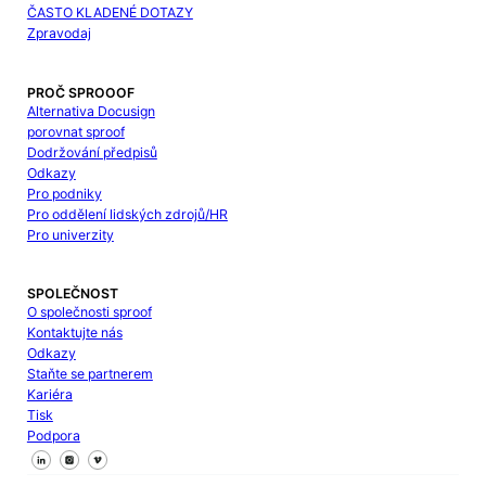
ČASTO KLADENÉ DOTAZY
Zpravodaj
PROČ SPROOOF
Alternativa Docusign
porovnat sproof
Dodržování předpisů
Odkazy
Pro podniky
Pro oddělení lidských zdrojů/HR
Pro univerzity
SPOLEČNOST
O společnosti sproof
Kontaktujte nás
Odkazy
Staňte se partnerem
Kariéra
Tisk
Podpora
Sledujte nás na Facebooku
Sledujte nás na X
Sledujte nás na LinkedIn