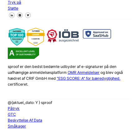
Tryk på
Støtte
Følg os på Facebook
Følg os på X
Følg os på LinkedIn
sproof er den bedst bedømte udbyder af e-signaturer på den
uafhængige anmeldelsesplatform
OMR Anmeldelser
og blev også
hædret af CRIF GmbH med
"ESG SCORE: A" for bæredygtighed.
certificeret.
@{aktuel_dato: Y } sproof
Påtryk
GTC
Beskyttelse Af Data
Småkager