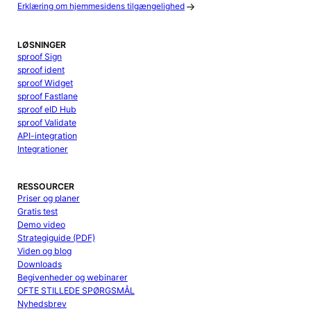
Erklæring om hjemmesidens tilgængelighed
LØSNINGER
sproof Sign
sproof ident
sproof Widget
sproof Fastlane
sproof eID Hub
sproof Validate
API-integration
Integrationer
RESSOURCER
Priser og planer
Gratis test
Demo video
Strategiguide (PDF)
Viden og blog
Downloads
Begivenheder og webinarer
OFTE STILLEDE SPØRGSMÅL
Nyhedsbrev