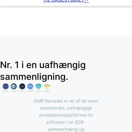
Nr. 1 i en uafhængig
sammenligning.
OMR Reviews er en af de mest
anerkendte, uafhængige
anmeldelsesplatforme for
software i en B2B-
sammenhæng og