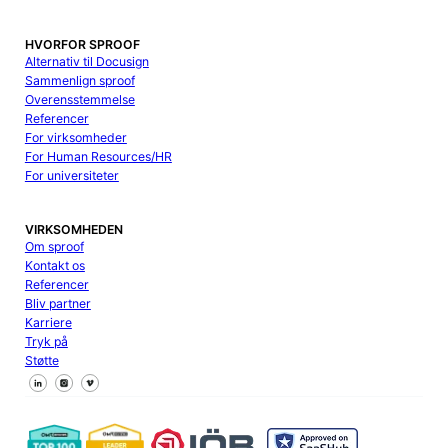
HVORFOR SPROOF
Alternativ til Docusign
Sammenlign sproof
Overensstemmelse
Referencer
For virksomheder
For Human Resources/HR
For universiteter
VIRKSOMHEDEN
Om sproof
Kontakt os
Referencer
Bliv partner
Karriere
Tryk på
Støtte
Følg os på Facebook
Følg os på X
Følg os på LinkedIn