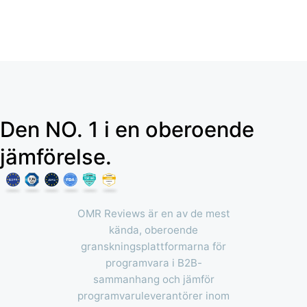
Den NO. 1 i en oberoende
jämförelse.
OMR Reviews är en av de mest
kända, oberoende
granskningsplattformarna för
programvara i B2B-
sammanhang och jämför
programvaruleverantörer inom