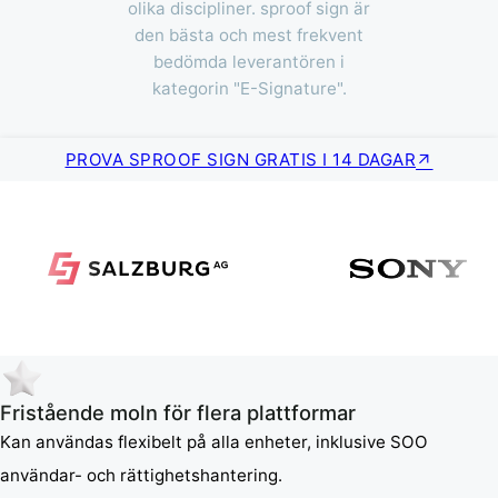
olika discipliner. sproof sign är
den bästa och mest frekvent
bedömda leverantören i
kategorin "E-Signature".
PROVA SPROOF SIGN GRATIS I 14 DAGAR
Fristående moln för flera plattformar
Kan användas flexibelt på alla enheter, inklusive SOO
användar- och rättighetshantering.