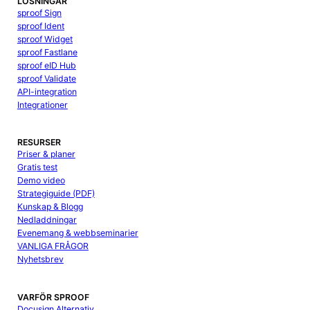
LÖSNINGAR
sproof Sign
sproof Ident
sproof Widget
sproof Fastlane
sproof eID Hub
sproof Validate
API-integration
Integrationer
RESURSER
Priser & planer
Gratis test
Demo video
Strategiguide (PDF)
Kunskap & Blogg
Nedladdningar
Evenemang & webbseminarier
VANLIGA FRÅGOR
Nyhetsbrev
VARFÖR SPROOF
Docusign Alternativ