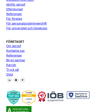
jämför sproof
Efterlevnad
Referenser
För företag
För personalavdelningen/HR
För universitet och högskolor
FÖRETAGET
Om sproof
Kontakta oss
Referenser
Bli en partner
Karriär
Tryck på
Stöd
Följ oss på Facebook
Följ oss på X
Följ oss på LinkedIn