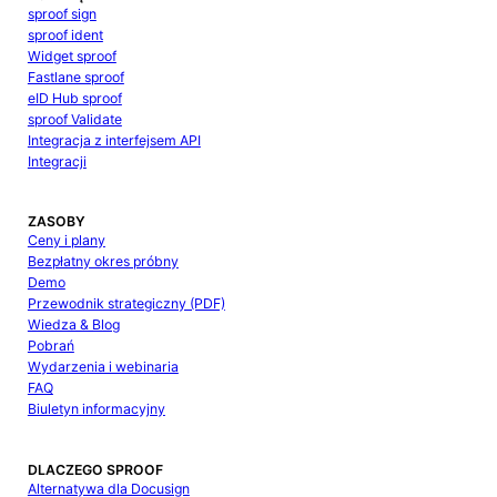
sproof sign
sproof ident
Widget sproof
Fastlane sproof
eID Hub sproof
sproof Validate
Integracja z interfejsem API
Integracji
ZASOBY
Ceny i plany
Bezpłatny okres próbny
Demo
Przewodnik strategiczny (PDF)
Wiedza & Blog
Pobrań
Wydarzenia i webinaria
FAQ
Biuletyn informacyjny
DLACZEGO SPROOF
Alternatywa dla Docusign