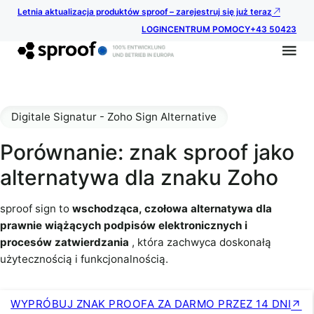
Letnia aktualizacja produktów sproof – zarejestruj się już teraz
LOGIN
CENTRUM POMOCY
+43 50423
Digitale Signatur - Zoho Sign Alternative
Porównanie: znak sproof jako
alternatywa dla znaku Zoho
sproof sign to
wschodząca, czołowa alternatywa dla
prawnie wiążących podpisów elektronicznych i
procesów zatwierdzania
, która zachwyca doskonałą
użytecznością i funkcjonalnością.
WYPRÓBUJ ZNAK PROOFA ZA DARMO PRZEZ 14 DNI