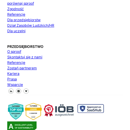
porównaj sproof
Zgodność
Referencje
Dla przedsiębiorstw
Dział Zasobów Ludzkich/HR
Dla uczelni
PRZEDSIĘBIORSTWO
O sproof
Skontaktuj się z nami
Referencje
Zostań partnerem
Kariera
Prasa
Wsparcie
Śledź nas na Facebooku
Śledź nas na X
Śledź nas na LinkedIn