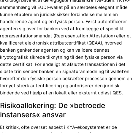
teknologi blive et af de vigtigste tillidsankre i AI-tiden. I KYA-
sammenhæng vil EUDI-wallet på en særdeles elegant måde
kunne etablere en juridisk sikker forbindelse mellem en
handlerende agent og en fysisk person. Først autentificerer
agenten sig over for banken ved at fremlægge et specifikt
repræsentationsmandat (Representation Attestation) eller et
kvalificeret elektronisk attributcertifikat (QEAA), hvorved
banken genkender agenten og kan validere dennes
kryptografisk sikrede tilknytning til den fysiske person via
dette certifikat. For endeligt at afslutte transaktionen i det
sidste trin sender banken en signaturanmodning til wallet’en,
hvorefter den fysiske person bekræfter processen gennem en
fornyet stærk autentificering og autoriserer den juridisk
bindende ved hjælp af en lokalt eller eksternt udløst QES.
Risikoallokering: De »betroede
instansers« ansvar
Et kritisk, ofte overset aspekt i KYA-økosystemet er de