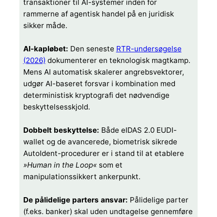
transaktioner til AI-systemer inden for
rammerne af agentisk handel på en juridisk
sikker måde.
AI-kapløbet:
Den seneste
RTR-undersøgelse
(2026)
dokumenterer en teknologisk magtkamp.
Mens AI automatisk skalerer angrebsvektorer,
udgør AI-baseret forsvar i kombination med
deterministisk kryptografi det nødvendige
beskyttelsesskjold.
Dobbelt beskyttelse:
Både eIDAS 2.0 EUDI-
wallet og de avancerede, biometrisk sikrede
AutoIdent-procedurer er i stand til at etablere
»Human in the Loop«
som et
manipulationssikkert ankerpunkt.
De pålidelige parters ansvar:
Pålidelige parter
(f.eks. banker) skal uden undtagelse gennemføre