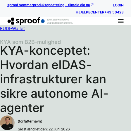
sproof sommerproduktopdatering – tilmeld dig nu
LOGIN
HJÆLPECENTER
+43 50423
EUDI-Wallet
KYA som B2B-mulighed
KYA-konceptet:
Hvordan eIDAS-
infrastrukturer kan
sikre autonome AI-
agenter
{forfatternavn}
Sidst ændret den: 22. juni 2026