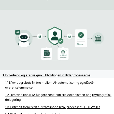
Indledning og status quo: Udviklingen i tillidsprocesserne
KYA-begrebet: En bro mellem AI-automatisering og eIDAS-
overensstemmelse
Hvordan kan KYA fungere rent teknisk: Mekanismen bag kryptografisk
delegering
Optimalt forberedt til strømlinede KYA-processer: EUDI-Wallet