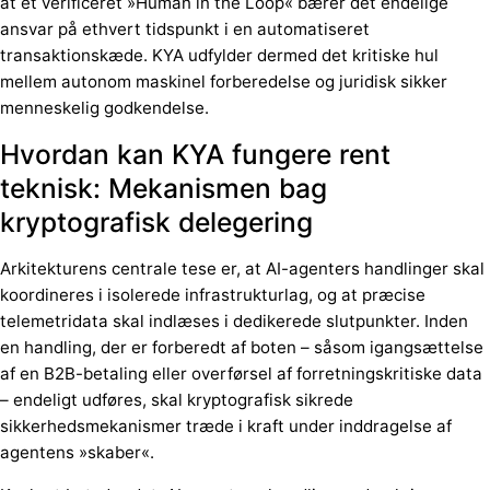
at et verificeret »Human in the Loop« bærer det endelige
ansvar på ethvert tidspunkt i en automatiseret
transaktionskæde. KYA udfylder dermed det kritiske hul
mellem autonom maskinel forberedelse og juridisk sikker
menneskelig godkendelse.
Hvordan kan KYA fungere rent
teknisk: Mekanismen bag
kryptografisk delegering
Arkitekturens centrale tese er, at AI-agenters handlinger skal
koordineres i isolerede infrastrukturlag, og at præcise
telemetridata skal indlæses i dedikerede slutpunkter. Inden
en handling, der er forberedt af boten – såsom igangsættelse
af en B2B-betaling eller overførsel af forretningskritiske data
– endeligt udføres, skal kryptografisk sikrede
sikkerhedsmekanismer træde i kraft under inddragelse af
agentens »skaber«.