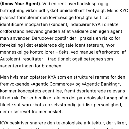
(Know Your Agent)
. Ved en rent overfladisk sproglig
betragtning virker udtrykket umiddelbart tvetydigt: Mens KYC
præcist formulerer den lovmæssige forpligtelse til at
identificere modparten (kunden), indebærer KYA i direkte
ordforstand nødvendigheden af at validere den egen agent,
man anvender. Derudover opstår der i praksis en risiko for
forveksling i det etablerede digitale identitetsrum, hvor
menneskelige kontrollører – f.eks. ved manuel efterkontrol af
AutoIdent-resultater – traditionelt også betegnes som
»agenter« inden for branchen.
Men hvis man opfatter KYA som en strukturel ramme for den
fremvoksende »Agentic Commerce« og »Agentic Banking«,
kommer konceptets egentlige, fremtidsorienterede relevans
til udtryk. Der er her ikke tale om det paradoksale forsøg på at
tildele software-bots en selvstændig juridisk personlighed,
der er løsrevet fra mennesket.
KYA beskriver snarere den teknologiske arkitektur, der sikrer,