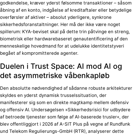
godkendelse, kræver yderst følsomme transaktioner – såsom
åbning af en konto, indgåelse af kreditaftaler eller betydelige
overførsler af aktiver – absolut yderligere, synkrone
sikkerhedsforanstaltninger. Her må der ikke være noget
spillerum: KYA-beviset skal på dette trin påtvinge en streng,
biometrisk eller hardwarebaseret genautentificering af den
menneskelige hovedmand for at udelukke identitetstyveri
begået af kompromitterede agenter.
Duelen i Trust Space: AI mod AI og
det asymmetriske våbenkapløb
Den absolutte nødvendighed af sådanne robuste arkitekturer
skyldes en yderst dynamisk trusselssituation, der
manifesterer sig som en direkte magtkamp mellem defensiv
og offensiv AI. Undersøgelsen »Sikkerhedsrisici for udbydere
af betroede tjenester som følge af AI-baserede trusler«, der
blev offentliggjort i 2026 af A-SIT Plus på vegne af Rundfunk
und Telekom Regulierungs-GmbH (RTR), analyserer dette