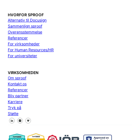
HVORFOR SPROOF
Alternativ til Docusign
Sammenlign sproof
Overensstemmelse
Referencer
For virksomheder
For Human Resources/HR
For universiteter
VIRKSOMHEDEN
Om sproof
Kontakt os
Referencer
Bliv partner
Karriere
Tryk på
Støtte
Følg os på Facebook
Følg os på X
Følg os på LinkedIn