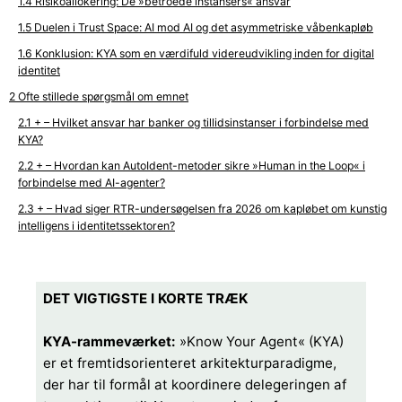
Risikoallokering: De »betroede instansers« ansvar
Duelen i Trust Space: AI mod AI og det asymmetriske våbenkapløb
Konklusion: KYA som en værdifuld videreudvikling inden for digital
identitet
Ofte stillede spørgsmål om emnet
+ – Hvilket ansvar har banker og tillidsinstanser i forbindelse med
KYA?
+ – Hvordan kan AutoIdent-metoder sikre »Human in the Loop« i
forbindelse med AI-agenter?
+ – Hvad siger RTR-undersøgelsen fra 2026 om kapløbet om kunstig
intelligens i identitetssektoren?
DET VIGTIGSTE I KORTE TRÆK
KYA-rammeværket:
»Know Your Agent« (KYA)
er et fremtidsorienteret arkitekturparadigme,
der har til formål at koordinere delegeringen af