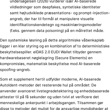
undersøgelsen (2026) vurderer især AI-baserede
vildledninger som deepfakes, syntetiske identiteter
samt højtudviklede præsentations- og prompt-injection-
angreb, der har til formål at manipulere visuelle
identifikationskendetegn og maskinlæringsmodeller
(f.eks. gennem data poisoning) på en målrettet måde.
Den systemiske løsning på dette algoritmiske våbenkapløb
ligger i en klar styring og en kombination af to deterministiske
beskyttelsespiller. eIDAS 2.0 EUDI Wallet tilbyder gennem
hardwarebaseret nøglelagring (Secure Elements) en
kompromisløs, matematisk beskyttelse mod AI-baserede
spoofing-angreb.
Som et supplement hertil udfylder moderne, AI-baserede
AutoIdent-metoder det resterende hul på området: De
anvender avanceret livstegnsdetektering og enhedsbaserede
attester til på få sekunder og uden tvivl at verificere det
menneskelige ankerpunkt i arbejdsgangen. Tilsammen gør
disse to metoder det muligt for de ansvarlige myndigheder at