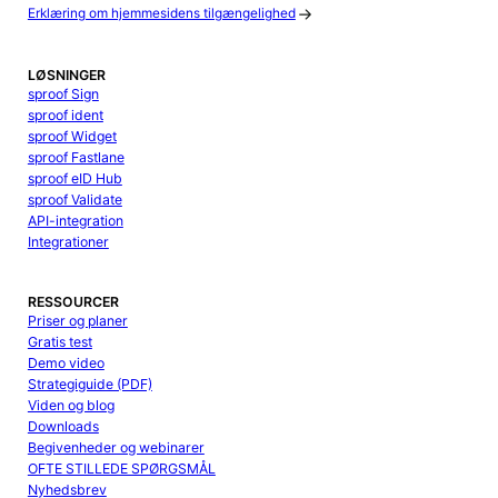
Erklæring om hjemmesidens tilgængelighed
LØSNINGER
sproof Sign
sproof ident
sproof Widget
sproof Fastlane
sproof eID Hub
sproof Validate
API-integration
Integrationer
RESSOURCER
Priser og planer
Gratis test
Demo video
Strategiguide (PDF)
Viden og blog
Downloads
Begivenheder og webinarer
OFTE STILLEDE SPØRGSMÅL
Nyhedsbrev