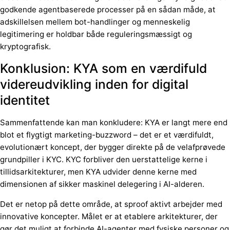
godkende agentbaserede processer på en sådan måde, at
adskillelsen mellem bot-handlinger og menneskelig
legitimering er holdbar både reguleringsmæssigt og
kryptografisk.
Konklusion: KYA som en værdifuld
videreudvikling inden for digital
identitet
Sammenfattende kan man konkludere: KYA er langt mere end
blot et flygtigt marketing-buzzword – det er et værdifuldt,
evolutionært koncept, der bygger direkte på de velafprøvede
grundpiller i KYC. KYC forbliver den uerstattelige kerne i
tillidsarkitekturer, men KYA udvider denne kerne med
dimensionen af sikker maskinel delegering i AI-alderen.
Det er netop på dette område, at sproof aktivt arbejder med
innovative koncepter. Målet er at etablere arkitekturer, der
gør det muligt at forbinde AI-agenter med fysiske personer og