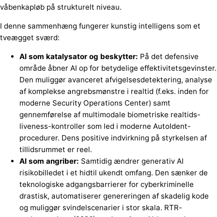
våbenkapløb på strukturelt niveau.
I denne sammenhæng fungerer kunstig intelligens som et
tveægget sværd:
AI som katalysator og beskytter:
På det defensive
område åbner AI op for betydelige effektivitetsgevinster.
Den muliggør avanceret afvigelsesdetektering, analyse
af komplekse angrebsmønstre i realtid (f.eks. inden for
moderne Security Operations Center) samt
gennemførelse af multimodale biometriske realtids-
liveness-kontroller som led i moderne AutoIdent-
procedurer. Dens positive indvirkning på styrkelsen af
tillidsrummet er reel.
AI som angriber:
Samtidig ændrer generativ AI
risikobilledet i et hidtil ukendt omfang. Den sænker de
teknologiske adgangsbarrierer for cyberkriminelle
drastisk, automatiserer genereringen af skadelig kode
og muliggør svindelscenarier i stor skala. RTR-