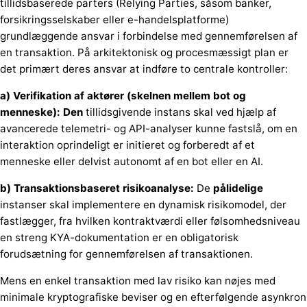
tillidsbaserede parters (Relying Parties, såsom banker,
forsikringsselskaber eller e-handelsplatforme)
grundlæggende ansvar i forbindelse med gennemførelsen af
en transaktion. På arkitektonisk og procesmæssigt plan er
det primært deres ansvar at indføre to centrale kontroller:
a) Verifikation af aktører (skelnen mellem bot og
menneske): Den
tillidsgivende instans skal ved hjælp af
avancerede telemetri- og API-analyser kunne fastslå, om en
interaktion oprindeligt er initieret og forberedt af et
menneske eller delvist autonomt af en bot eller en AI.
b) Transaktionsbaseret risikoanalyse:
De
pålidelige
instanser skal implementere en dynamisk risikomodel, der
fastlægger, fra hvilken kontraktværdi eller følsomhedsniveau
en streng KYA-dokumentation er en obligatorisk
forudsætning for gennemførelsen af transaktionen.
Mens en enkel transaktion med lav risiko kan nøjes med
minimale kryptografiske beviser og en efterfølgende asynkron