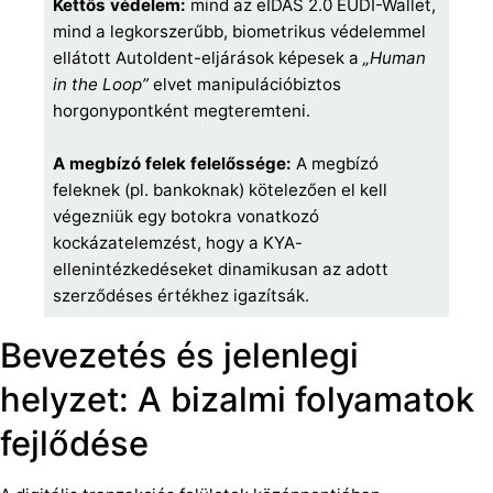
Kettős védelem:
mind az eIDAS 2.0 EUDI-Wallet,
mind a legkorszerűbb, biometrikus védelemmel
ellátott AutoIdent-eljárások képesek a
„Human
in the Loop”
elvet manipulációbiztos
horgonypontként megteremteni.
A megbízó felek felelőssége:
A megbízó
feleknek (pl. bankoknak) kötelezően el kell
végezniük egy botokra vonatkozó
kockázatelemzést, hogy a KYA-
ellenintézkedéseket dinamikusan az adott
szerződéses értékhez igazítsák.
Bevezetés és jelenlegi
helyzet: A bizalmi folyamatok
fejlődése