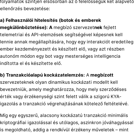
folyamatok szintjén elsősorban az ő felelősségük két alapvető
ellenőrzés bevezetése:
a) Felhasználói hitelesítés (botok és emberek
megkülönböztetése): A
megbízó szervezet
nek
fejlett
telemetriai és API-elemzések segítségével képesnek kell
lennie annak megállapítására, hogy egy interakciót eredetileg
ember kezdeményezett és készített elő, vagy azt részben
autonóm módon egy bot vagy mesterséges intelligencia
indította el és készítette elő.
b) Tranzakcióalapú kockázatelemzés:
A
megbízott
szervezeteknek olyan dinamikus kockázati modellt kell
bevezetniük, amely meghatározza, hogy mely szerződéses
érték vagy érzékenységi szint felett válik a szigorú KYA-
igazolás a tranzakció végrehajtásának kötelező feltételévé.
Míg egy egyszerű, alacsony kockázatú tranzakció minimális
kriptográfiai igazolással és utólagos, aszinkron jóváhagyással
is megoldható, addig a rendkívül érzékeny műveletek – mint