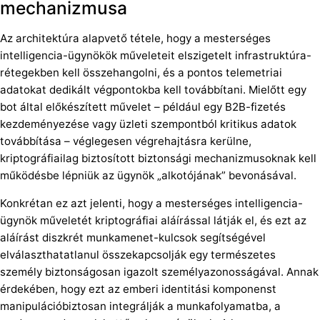
mechanizmusa
Az architektúra alapvető tétele, hogy a mesterséges
intelligencia-ügynökök műveleteit elszigetelt infrastruktúra-
rétegekben kell összehangolni, és a pontos telemetriai
adatokat dedikált végpontokba kell továbbítani. Mielőtt egy
bot által előkészített művelet – például egy B2B-fizetés
kezdeményezése vagy üzleti szempontból kritikus adatok
továbbítása – véglegesen végrehajtásra kerülne,
kriptográfiailag biztosított biztonsági mechanizmusoknak kell
működésbe lépniük az ügynök „alkotójának” bevonásával.
Konkrétan ez azt jelenti, hogy a mesterséges intelligencia-
ügynök műveletét kriptográfiai aláírással látják el, és ezt az
aláírást diszkrét munkamenet-kulcsok segítségével
elválaszthatatlanul összekapcsolják egy természetes
személy biztonságosan igazolt személyazonosságával. Annak
érdekében, hogy ezt az emberi identitási komponenst
manipulációbiztosan integrálják a munkafolyamatba, a