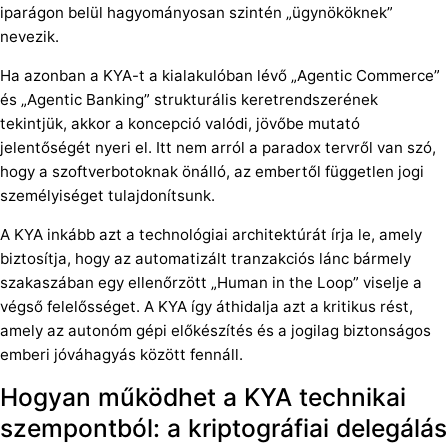
iparágon belül hagyományosan szintén „ügynököknek”
nevezik.
Ha azonban a KYA-t a kialakulóban lévő „Agentic Commerce”
és „Agentic Banking” strukturális keretrendszerének
tekintjük, akkor a koncepció valódi, jövőbe mutató
jelentőségét nyeri el. Itt nem arról a paradox tervről van szó,
hogy a szoftverbotoknak önálló, az embertől független jogi
személyiséget tulajdonítsunk.
A KYA inkább azt a technológiai architektúrát írja le, amely
biztosítja, hogy az automatizált tranzakciós lánc bármely
szakaszában egy ellenőrzött „Human in the Loop” viselje a
végső felelősséget. A KYA így áthidalja azt a kritikus rést,
amely az autonóm gépi előkészítés és a jogilag biztonságos
emberi jóváhagyás között fennáll.
Hogyan működhet a KYA technikai
szempontból: a kriptográfiai delegálás