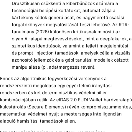
Drasztikusan csökkenti a kiberbűnözők számára a
technológiai belépési korlátokat, automatizálja a
kártékony kódok generálását, és nagyméretű csalási
forgatókönyvek megvalósítását teszi lehetővé. Az RTR-
tanulmány (2026) különösen kritikusnak minősíti az
olyan AI-alapú megtévesztéseket, mint a deepfake-ek, a
szintetikus identitások, valamint a fejlett megjelenítési
és prompt-injection támadások, amelyek célja a vizuális
azonosító jellemzők és a gépi tanulási modellek célzott
manipulálása (pl. adatmérgezés révén).
Ennek az algoritmikus fegyverkezési versenynek a
rendszerszintű megoldása egy egyértelmű irányítási
rendszerben és két determinisztikus védelmi pillér
kombinációjában rejlik. Az eIDAS 2.0 EUDI Wallet hardveralapú
kulcstárolás (Secure Elements) révén kompromisszummentes,
matematikai védelmet nyújt a mesterséges intelligencián
alapuló hamisítási támadások ellen.