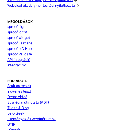
Információbiztonsági politikai nyilatkozat
Weboldal akadálymentesítési nyilatkozata
MEGOLDÁSOK
sproof sign
sproof ident
sproof widget
sproof Fastlane
sproof eID Hub
sproof Validate
API integráció
Integrációk
FORRÁSOK
Árak és tervek
Ingyenes teszt
Demo videó
Stratégiai útmutató (PDF)
Tudás & Blog
Letöltések
Események és webináriumok
GYIK
Hírlevél