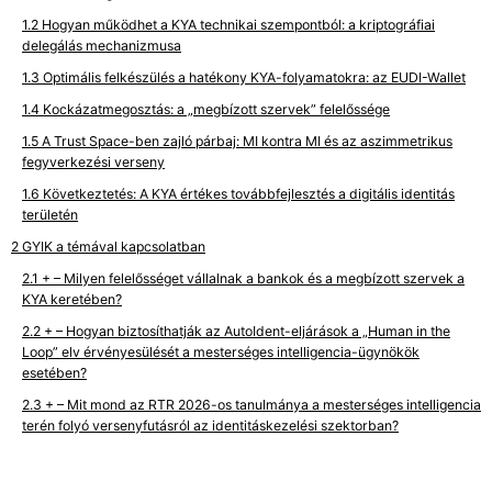
Hogyan működhet a KYA technikai szempontból: a kriptográfiai
delegálás mechanizmusa
Optimális felkészülés a hatékony KYA-folyamatokra: az EUDI-Wallet
Kockázatmegosztás: a „megbízott szervek” felelőssége
A Trust Space-ben zajló párbaj: MI kontra MI és az aszimmetrikus
fegyverkezési verseny
Következtetés: A KYA értékes továbbfejlesztés a digitális identitás
területén
GYIK a témával kapcsolatban
+ – Milyen felelősséget vállalnak a bankok és a megbízott szervek a
KYA keretében?
+ – Hogyan biztosíthatják az AutoIdent-eljárások a „Human in the
Loop” elv érvényesülését a mesterséges intelligencia-ügynökök
esetében?
+ – Mit mond az RTR 2026-os tanulmánya a mesterséges intelligencia
terén folyó versenyfutásról az identitáskezelési szektorban?