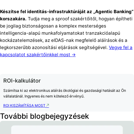
Készítse fel identitás-infrastruktúráját az „Agentic Banking”
korszakára.
Tudja meg a sproof szakértőitől, hogyan építheti
be jogilag biztonságosan a komplex mesterséges
intelligencia-alapú munkafolyamatokat tranzakcióalapú
kockázatelemzések, az eIDAS-nak megfelelő aláírások és a
legkorszerűbb azonosítási eljárások segítségével.
Vegye fel a
kapcsolatot szakértőinkkel most →
ROI-kalkulátor
Számítsa ki az elektronikus aláírás ökológiai és gazdasági hatását az Ön
vállalatánál. Ingyenes és nem kötelező érvényű.
ROI KISZÁMÍTÁSA MOST
További blogbejegyzések