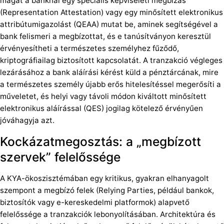
magát a banknál egy speciális képviseleti megbízás
(Representation Attestation) vagy egy minősített elektronikus
attribútumigazolást (QEAA) mutat be, aminek segítségével a
bank felismeri a megbízottat, és e tanúsítványon keresztül
érvényesítheti a természetes személyhez fűződő,
kriptográfiailag biztosított kapcsolatát. A tranzakció végleges
lezárásához a bank aláírási kérést küld a pénztárcának, mire
a természetes személy újabb erős hitelesítéssel megerősíti a
műveletet, és helyi vagy távoli módon kiváltott minősített
elektronikus aláírással (QES) jogilag kötelező érvényűen
jóváhagyja azt.
Kockázatmegosztás: a „megbízott
szervek” felelőssége
A KYA-ökoszisztémában egy kritikus, gyakran elhanyagolt
szempont a megbízó felek (Relying Parties, például bankok,
biztosítók vagy e-kereskedelmi platformok) alapvető
felelőssége a tranzakciók lebonyolításában. Architektúra és