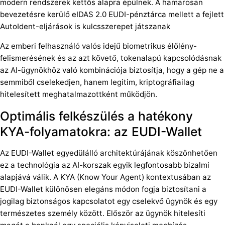
modern rendszerek kettős alapra épülnek. A hamarosan
bevezetésre kerülő eIDAS 2.0 EUDI-pénztárca mellett a fejlett
AutoIdent-eljárások is kulcsszerepet játszanak
Az emberi felhasználó valós idejű biometrikus élőlény-
felismerésének és az azt követő, tokenalapú kapcsolódásnak
az AI-ügynökhöz való kombinációja biztosítja, hogy a gép ne a
semmiből cselekedjen, hanem legitim, kriptográfiailag
hitelesített meghatalmazottként működjön.
Optimális felkészülés a hatékony
KYA-folyamatokra: az EUDI-Wallet
Az EUDI-Wallet egyedülálló architektúrájának köszönhetően
ez a technológia az AI-korszak egyik legfontosabb bizalmi
alapjává válik. A KYA (Know Your Agent) kontextusában az
EUDI-Wallet különösen elegáns módon fogja biztosítani a
jogilag biztonságos kapcsolatot egy cselekvő ügynök és egy
természetes személy között. Először az ügynök hitelesíti