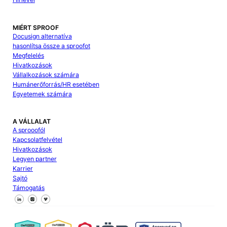
MIÉRT SPROOF
Docusign alternatíva
hasonlítsa össze a sproofot
Megfelelés
Hivatkozások
Vállalkozások számára
Humánerőforrás/HR esetében
Egyetemek számára
A VÁLLALAT
A sprooofól
Kapcsolatfelvétel
Hivatkozások
Legyen partner
Karrier
Sajtó
Támogatás
Kövessen minket a Facebookon
Kövessen minket az X-en
Kövessen minket a LinkedIn-en