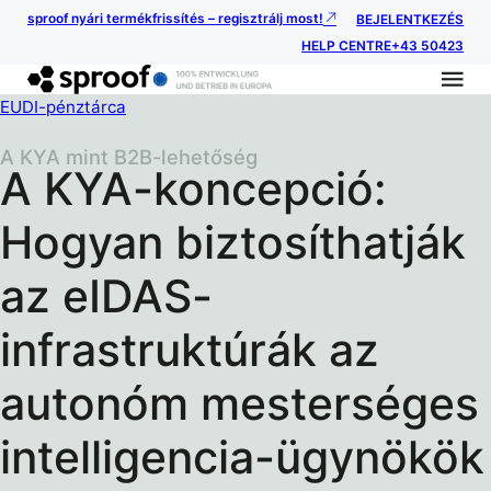
sproof nyári termékfrissítés – regisztrálj most!
BEJELENTKEZÉS
HELP CENTRE
+43 50423
EUDI-pénztárca
A KYA mint B2B-lehetőség
A KYA-koncepció:
Hogyan biztosíthatják
az eIDAS-
infrastruktúrák az
autonóm mesterséges
intelligencia-ügynökök