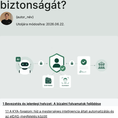
biztonságát?
{autor_név}
Utoljára módosítva: 2026.06.22.
Bevezetés és jelenlegi helyzet: A bizalmi folyamatok fejlődése
A KYA-fogalom: híd a mesterséges intelligencia általi automatizálás és
az eIDAS-megfelelés között