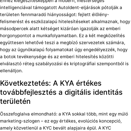
Ehhez kiegészítésképpen a modern, mesterséges
intelligenciával támogatott AutoIdent-eljárások pótolják a
területen fennmaradó hiányosságot: fejlett élőlény-
felismerést és eszközalapú hitelesítéseket alkalmaznak, hogy
másodpercek alatt kétséget kizáróan igazolják az emberi
horgonypontot a munkafolyamatban. Ez a két megközelítés
együttesen lehetővé teszi a megbízó szervezetek számára,
hogy az ügynökalapú folyamatokat úgy engedélyezzék, hogy
a botok tevékenysége és az emberi hitelesítés közötti
elválasztó réteg szabályozási és kriptográfiai szempontból is
ellenálljon.
Következtetés: A KYA értékes
továbbfejlesztés a digitális identitás
területén
Összefoglalva elmondható: a KYA sokkal több, mint egy múló
marketing-szlogen – ez egy értékes, evolúciós koncepció,
amely közvetlenül a KYC bevált alapjaira épül. A KYC