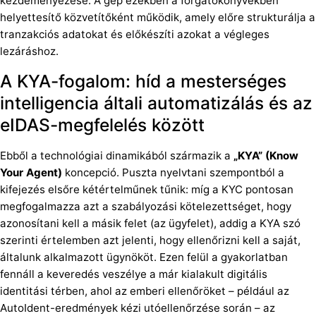
kezdeményezése. A gép ezekben a forgatókönyvekben
helyettesítő közvetítőként működik, amely előre strukturálja a
tranzakciós adatokat és előkészíti azokat a végleges
lezáráshoz.
A KYA-fogalom: híd a mesterséges
intelligencia általi automatizálás és az
eIDAS-megfelelés között
Ebből a technológiai dinamikából származik a
„KYA” (Know
Your Agent)
koncepció. Puszta nyelvtani szempontból a
kifejezés elsőre kétértelműnek tűnik: míg a KYC pontosan
megfogalmazza azt a szabályozási kötelezettséget, hogy
azonosítani kell a másik felet (az ügyfelet), addig a KYA szó
szerinti értelemben azt jelenti, hogy ellenőrizni kell a saját,
általunk alkalmazott ügynököt. Ezen felül a gyakorlatban
fennáll a keveredés veszélye a már kialakult digitális
identitási térben, ahol az emberi ellenőröket – például az
AutoIdent-eredmények kézi utóellenőrzése során – az