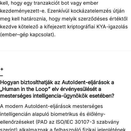
kell, hogy egy tranzakciót bot vagy ember
kezdeményezett-e. Ezenkívül kockázatelemzés útján
meg kell határoznia, hogy melyik szerződéses értéktől
kezdve kötelező a kifejezett kriptográfiai KYA-igazolás
(ember–gép kapcsolat).
+
–
Hogyan biztosíthatják az AutoIdent-eljárások a
„Human in the Loop” elv érvényesülését a
mesterséges intelligencia-ügynökök esetében?
A modern AutoIdent-eljárások mesterséges
intelligencián alapuló biometrikus és élőlény-
ellenőrzéseket (PAD az ISO/IEC 30107-3 szabvány
szerint) alkalmaznak a felhasználó fizikai jelenlétének…