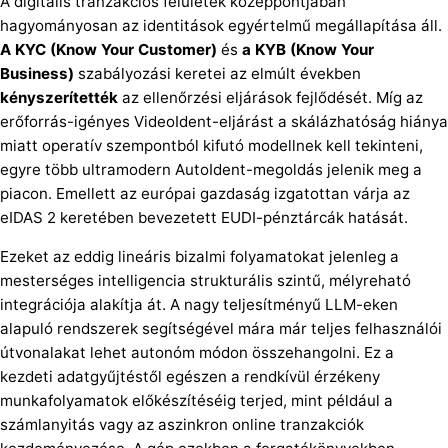
A digitális tranzakciós felületek középpontjában
hagyományosan az identitások egyértelmű megállapítása áll.
A KYC (Know Your Customer)
és
a KYB (Know Your
Business)
szabályozási keretei az elmúlt években
kényszerítették
az ellenőrzési eljárások fejlődését. Míg az
erőforrás-igényes VideoIdent-eljárást a skálázhatóság hiánya
miatt operatív szempontból kifutó modellnek kell tekinteni,
egyre több ultramodern AutoIdent-megoldás jelenik meg a
piacon. Emellett az európai gazdaság izgatottan várja az
eIDAS 2 keretében bevezetett EUDI-pénztárcák hatását.
Ezeket az eddig lineáris bizalmi folyamatokat jelenleg a
mesterséges intelligencia strukturális szintű, mélyreható
integrációja alakítja át. A nagy teljesítményű LLM-eken
alapuló rendszerek segítségével mára már teljes felhasználói
útvonalakat lehet autonóm módon összehangolni. Ez a
kezdeti adatgyűjtéstől egészen a rendkívül érzékeny
munkafolyamatok előkészítéséig terjed, mint például a
számlanyitás vagy az aszinkron online tranzakciók