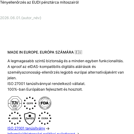
Tényellenőrzés az EUDI pénztárca mítoszairól
2026.06.01.
{autor_név}
MADE IN EUROPE. EURÓPA SZÁMÁRA 🇪🇺
A legmagasabb szintű biztonság és a minden egyben funkcionalitás.
A sproof az eIDAS-kompatibilis digitális aláírások és
személyazonosság-ellenőrzés legjobb európai alternatívájaként van
jelen.
ISO 27001 tanúsítvánnyal rendelkező vállalat.
100%-ban Európában fejlesztett és hosztolt.
ISO 27001 tanúsítvány