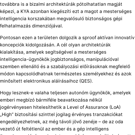
továbbra is a bizalmi architektúrák pótolhatatlan magját
képezi, a KYA azonban kiegészíti ezt a magot a mesterséges
intelligencia korszakában megvalósuló biztonságos gépi
felhatalmazás dimenziójával.
Pontosan ezen a területen dolgozik a sproof aktívan innovatív
koncepciók kidolgozásán. A cél olyan architektúrák
kialakítása, amelyek segítségével a mesterséges
intelligencia-ügynökök jogbiztonságos, manipulációval
szemben ellenálló és a szabályozási előírásoknak megfelelő
módon kapcsolódhatnak természetes személyekhez és azok
minősített elektronikus aláírásaihoz (QES).
Hogy lesznek-e valaha teljesen autonóm ügynökök, amelyek
emberi megbízó bármiféle beavatkozása nélkül
jogérvényesen hitelesíthetik a Level of Assurance (LoA)
„High” biztosítási szinttel jogilag érvényes tranzakciókat
engedélyezhetnek, az még távoli jövő zenéje – de az oda
vezető út feltétlenül az ember és a gép intelligens