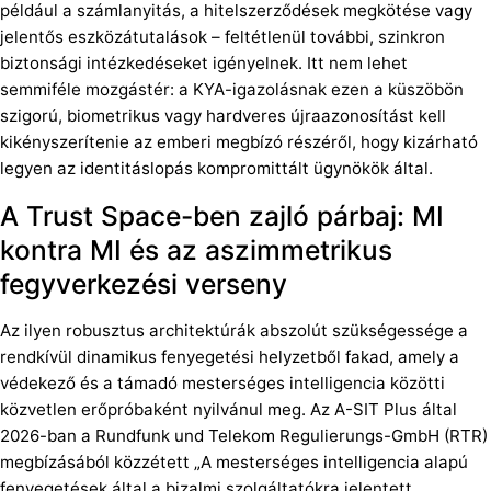
például a számlanyitás, a hitelszerződések megkötése vagy
jelentős eszközátutalások – feltétlenül további, szinkron
biztonsági intézkedéseket igényelnek. Itt nem lehet
semmiféle mozgástér: a KYA-igazolásnak ezen a küszöbön
szigorú, biometrikus vagy hardveres újraazonosítást kell
kikényszerítenie az emberi megbízó részéről, hogy kizárható
legyen az identitáslopás kompromittált ügynökök által.
A Trust Space-ben zajló párbaj: MI
kontra MI és az aszimmetrikus
fegyverkezési verseny
Az ilyen robusztus architektúrák abszolút szükségessége a
rendkívül dinamikus fenyegetési helyzetből fakad, amely a
védekező és a támadó mesterséges intelligencia közötti
közvetlen erőpróbaként nyilvánul meg. Az A-SIT Plus által
2026-ban a Rundfunk und Telekom Regulierungs-GmbH (RTR)
megbízásából közzétett „A mesterséges intelligencia alapú
fenyegetések által a bizalmi szolgáltatókra jelentett