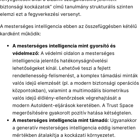
biztonsági kockázatok” című tanulmány strukturális szinten
elemzi ezt a fegyverkezési versenyt.
A mesterséges intelligencia ebben az összefüggésben kétélű
kardként működik:
A mesterséges intelligencia mint gyorsító és
védelmező:
A védelmi oldalon a mesterséges
intelligencia jelentős hatékonyságnövelési
lehetőségeket kínál. Lehetővé teszi a fejlett
rendellenesség-felismerést, a komplex támadási minták
valós idejű elemzését (pl. a modern biztonsági operációs
központokban), valamint a multimodális biometrikus
valós idejű élőlény-ellenőrzések végrehajtását a
modern AutoIdent-eljárások keretében. A Trust Space
megerősítésére gyakorolt pozitív hatása kétségtelen.
A mesterséges intelligencia mint támadó:
Ugyanakkor
a generatív mesterséges intelligencia eddig ismeretlen
mértékben átalakítja a kockázati környezetet.