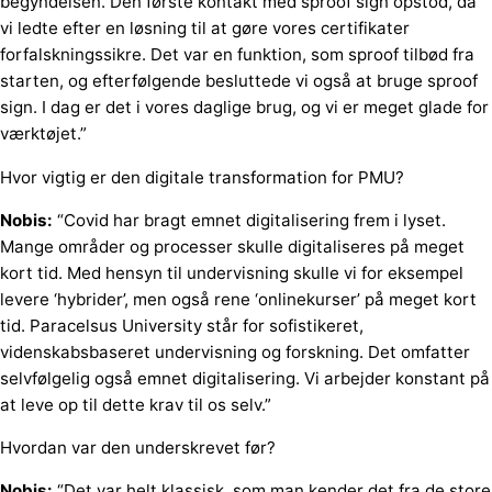
begyndelsen. Den første kontakt med sproof sign opstod, da
vi ledte efter en løsning til at gøre vores certifikater
forfalskningssikre. Det var en funktion, som sproof tilbød fra
starten, og efterfølgende besluttede vi også at bruge sproof
sign. I dag er det i vores daglige brug, og vi er meget glade for
værktøjet.”
Hvor vigtig er den digitale transformation for PMU?
Nobis:
“Covid har bragt emnet digitalisering frem i lyset.
Mange områder og processer skulle digitaliseres på meget
kort tid. Med hensyn til undervisning skulle vi for eksempel
levere ‘hybrider’, men også rene ‘onlinekurser’ på meget kort
tid. Paracelsus University står for sofistikeret,
videnskabsbaseret undervisning og forskning. Det omfatter
selvfølgelig også emnet digitalisering. Vi arbejder konstant på
at leve op til dette krav til os selv.”
Hvordan var den underskrevet før?
Nobis:
“Det var helt klassisk, som man kender det fra de store