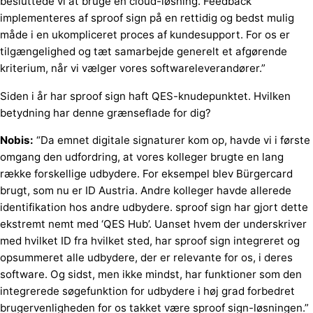
besluttede vi at bruge en cloud-løsning. Feedback
implementeres af sproof sign på en rettidig og bedst mulig
måde i en ukompliceret proces af kundesupport. For os er
tilgængelighed og tæt samarbejde generelt et afgørende
kriterium, når vi vælger vores softwareleverandører.”
Siden i år har sproof sign haft QES-knudepunktet. Hvilken
betydning har denne grænseflade for dig?
Nobis:
“Da emnet digitale signaturer kom op, havde vi i første
omgang den udfordring, at vores kolleger brugte en lang
række forskellige udbydere. For eksempel blev Bürgercard
brugt, som nu er ID Austria. Andre kolleger havde allerede
identifikation hos andre udbydere. sproof sign har gjort dette
ekstremt nemt med ‘QES Hub’. Uanset hvem der underskriver
med hvilket ID fra hvilket sted, har sproof sign integreret og
opsummeret alle udbydere, der er relevante for os, i deres
software. Og sidst, men ikke mindst, har funktioner som den
integrerede søgefunktion for udbydere i høj grad forbedret
brugervenligheden for os takket være sproof sign-løsningen.”