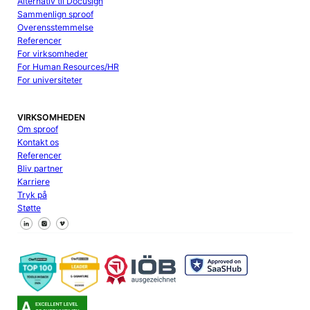
Alternativ til Docusign
Sammenlign sproof
Overensstemmelse
Referencer
For virksomheder
For Human Resources/HR
For universiteter
VIRKSOMHEDEN
Om sproof
Kontakt os
Referencer
Bliv partner
Karriere
Tryk på
Støtte
Følg os på Facebook
Følg os på X
Følg os på LinkedIn