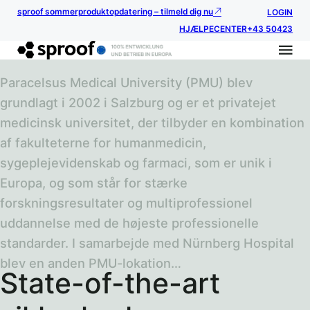
sproof sommerproduktopdatering – tilmeld dig nu
LOGIN
HJÆLPECENTER
+43 50423
Paracelsus Medical University (PMU) blev
grundlagt i 2002 i Salzburg og er et privatejet
medicinsk universitet, der tilbyder en kombination
af fakulteterne for humanmedicin,
sygeplejevidenskab og farmaci, som er unik i
Europa, og som står for stærke
forskningsresultater og multiprofessionel
uddannelse med de højeste professionelle
standarder. I samarbejde med Nürnberg Hospital
blev en anden PMU-lokation…
State-of-the-art