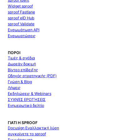
sproof ident
Widget sproof
sproof Fastlane
sproof eID Hub
sproof Validate
Ενσωμάτωση API
Ενσωματώσεις
ΠΌΡΟΙ
Τιμές & σχέδια
Δωρεάν δοκιμή
Βίντεο επίδειξης
Οδηγός στρατηγικής (PDF)
Γνώση & Blog
Λήψεις
Εκδηλώσεις & Webinars
ΣΥΧΝΈΣ ΕΡΩΤΉΣΕΙΣ
Ενημερωτικό δελτίο
ΓΙΑΤΊ Η SPROOF
Docusign Εναλλακτική λύση
συγκρίνετε το sproof
Συμμόρφωση