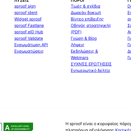
ΛΎΣΕΙΣ
ΠΌΡΟΙ
Γ
sproof sign
Τιμές & σχέδια
D
sproof ident
Δωρεάν δοκιμή
Ε
Widget sproof
Βίντεο επίδειξης
σ
sproof Fastlane
Οδηγός στρατηγικής
Σ
sproof eID Hub
(PDF)
Α
sproof Validate
Γνώση & Blog
Γ
Ενσωμάτωση API
Λήψεις
Γ
Ενσωματώσεις
Εκδηλώσεις &
Δ
Webinars
Γ
ΣΥΧΝΈΣ ΕΡΩΤΉΣΕΙΣ
Ενημερωτικό δελτίο
Η sproof είναι ο κορυφαίος πάρ
πλατφόρμα αξιολόγησης
Κριτικ