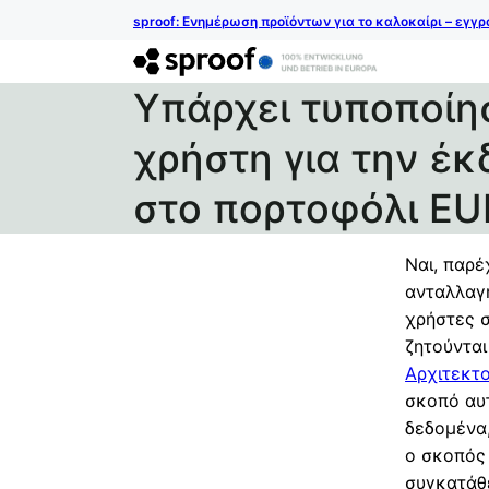
sproof: Ενημέρωση προϊόντων για το καλοκαίρι – εγγ
Υπάρχει τυποποίη
χρήστη για την έ
στο πορτοφόλι EU
Ναι, παρέ
ανταλλαγή
χρήστες σ
ζητούνται
Αρχιτεκτο
σκοπό αυτ
δεδομένα,
ο σκοπός 
συγκατάθ