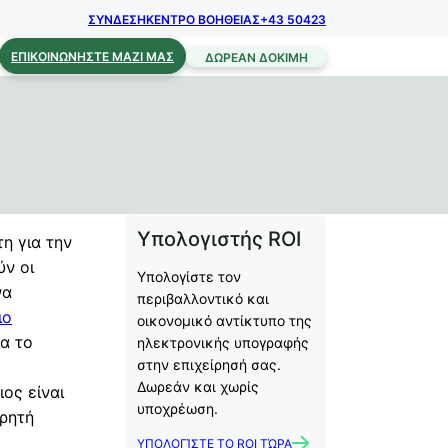
ΣΥΝΔΕΣΗ
ΚΕΝΤΡΟ ΒΟΗΘΕΙΑΣ
+43 50423
ΕΠΙΚΟΙΝΩΝΉΣΤΕ ΜΑΖΊ ΜΑΣ
ΔΩΡΕΆΝ ΔΟΚΙΜΉ
Υπολογιστής ROI
η για την
ύν οι
Υπολογίστε τον
να
περιβαλλοντικό και
ιο
οικονομικό αντίκτυπο της
α το
ηλεκτρονικής υπογραφής
στην επιχείρησή σας.
Δωρεάν και χωρίς
ος είναι
υποχρέωση.
 ρητή
ΥΠΟΛΟΓΊΣΤΕ ΤΟ ROI ΤΏΡΑ