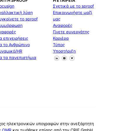
ΙΑΤΊ Η SPROOF
Η ΕΤΑΙΡΕΊΑ
ocusign
Σχετικά με το sproof
ναλλακτική λύση
Επικοινωνήστε μαζί
υγκρίνετε το sproof
μας
υμμόρφωση
Αναφορές
ναφορές
Γίνετε συνεργάτης
ια επιχειρήσεις
Καριέρα
ια το Ανθρώπινο
Τύπος
υναμικό/HR
Υποστήριξη
Ακολουθήστε μας στο Facebook
Ακολουθήστε μας στο X
Ακολουθήστε μας στο Linke
ια τα πανεπιστήμια
οχος ηλεκτρονικών υπογραφών στην ανεξάρτητη
ές OMR
και τιμήθηκε επίσης από την CRIF GmbH