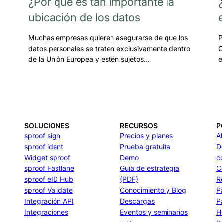
¿Por qué es tan importante la
ubicación de los datos
Muchas empresas quieren asegurarse de que los
P
datos personales se traten exclusivamente dentro
C
de la Unión Europea y estén sujetos…
e
SOLUCIONES
RECURSOS
P
sproof sign
Precios y planes
A
sproof ident
Prueba gratuita
D
Widget sproof
Demo
c
sproof Fastlane
Guía de estrategia
C
sproof eID Hub
(PDF)
R
sproof Validate
Conocimiento y Blog
P
Integración API
Descargas
P
Integraciones
Eventos y seminarios
H