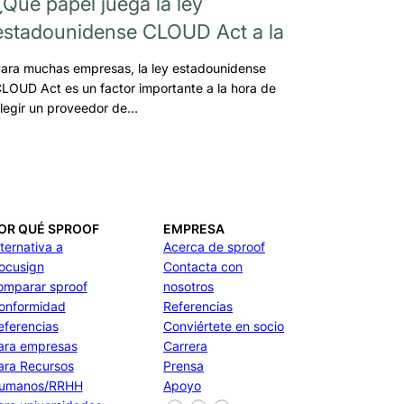
¿Qué papel juega la ley
estadounidense CLOUD Act a la
ara muchas empresas, la ley estadounidense
LOUD Act es un factor importante a la hora de
legir un proveedor de…
OR QUÉ SPROOF
EMPRESA
lternativa a
Acerca de sproof
ocusign
Contacta con
omparar sproof
nosotros
onformidad
Referencias
eferencias
Conviértete en socio
ara empresas
Carrera
ara Recursos
Prensa
umanos/RRHH
Apoyo