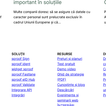
important în soluțiile
Multe companii doresc să se asigure că datele cu
P
f
caracter personal sunt prelucrate exclusiv în
A
cadrul Uniunii Europene și că…
u
SOLUȚII
RESURSE
D
sproof Sign
Prețuri și planuri
D
sproof ident
Test gratuit
c
widget sproof
Demo video
C
sproof Fastlane
Ghid de strategie
R
sproof eID Hub
(PDF)
P
sproof Validate
Cunoștințe și blog
P
Integrare API
Descărcări
u
Integrări
Evenimente și
P
seminarii web
ÎNTREBĂRI