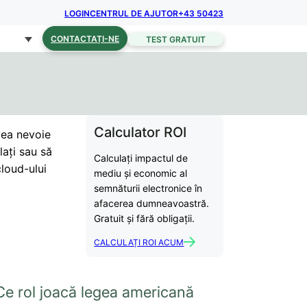
LOGIN
CENTRUL DE AJUTOR
+43 50423
CONTACTAȚI-NE
TEST GRATUIT
Calculator ROI
vea nevoie
lați sau să
Calculați impactul de
cloud-ului
mediu și economic al
semnăturii electronice în
afacerea dumneavoastră.
Gratuit și fără obligații.
CALCULAȚI ROI ACUM
Ce rol joacă legea americană