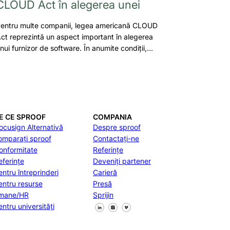
CLOUD Act în alegerea unei
entru multe companii, legea americană CLOUD
ct reprezintă un aspect important în alegerea
nui furnizor de software. În anumite condiții,…
E CE SPROOF
COMPANIA
ocusign Alternativă
Despre sproof
omparați sproof
Contactați-ne
onformitate
Referințe
eferințe
Deveniți partener
entru întreprinderi
Carieră
entru resurse
Presă
mane/HR
Sprijin
Urmăriți-ne pe Facebook
Urmăriți-ne pe X
Urmăriți-ne pe LinkedIn
entru universități