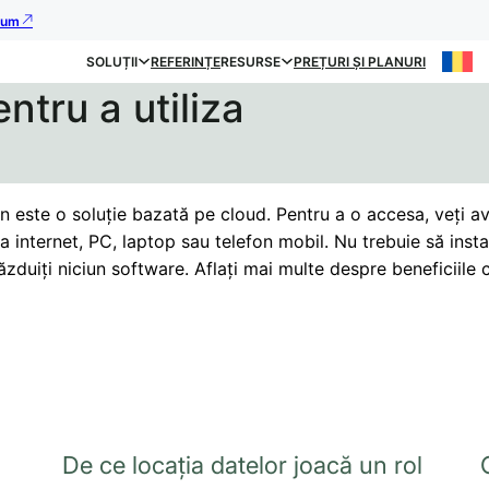
acum
SOLUȚII
REFERINȚE
RESURSE
PREȚURI ȘI PLANURI
ntru a utiliza
n este o soluție bazată pe cloud. Pentru a o accesa, veți a
a internet, PC, laptop sau telefon mobil. Nu trebuie să insta
zduiți niciun software. Aflați mai multe despre beneficiile 
De ce locația datelor joacă un rol