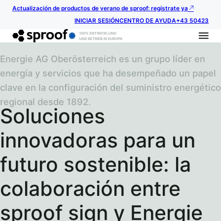
Actualización de productos de verano de sproof: regístrate ya
INICIAR SESIÓN
CENTRO DE AYUDA
+43 50423
Energie AG Oberösterreich es un grupo líder en
energía y servicios que ha desempeñado un papel
clave en la configuración del suministro energético
regional desde 1892.
Soluciones
innovadoras para un
futuro sostenible: la
colaboración entre
sproof sign y Energie