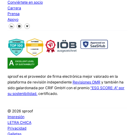
Conviértete en socio
Carrera
Prensa
Apoyo
Síguenos en Facebook
Síguenos en X
Síguenos en LinkedIn
sproof es el proveedor de firma electrónica mejor valorado en la
plataforma de revisión independiente
Revisiones OMR
y también ha
sido galardonada por CRIF GmbH con el premio
"ESG SCORE: A" por
su sostenibilidad.
certificado.
@ 2026 sproof
Impresión
LETRA CHICA
Privacidad
Galletas