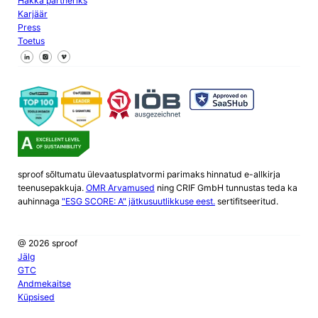
Hakka partneriks
Karjäär
Press
Toetus
Jälgi meid Facebookis
Jälgi meid X
Jälgi meid LinkedInis
sproof sõltumatu ülevaatusplatvormi parimaks hinnatud e-allkirja
teenusepakkuja.
OMR Arvamused
ning CRIF GmbH tunnustas teda ka
auhinnaga
"ESG SCORE: A" jätkusuutlikkuse eest.
sertifitseeritud.
@ 2026 sproof
Jälg
GTC
Andmekaitse
Küpsised