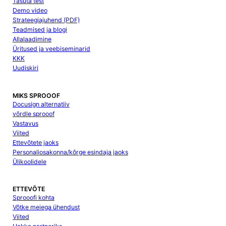
Tasuta test
Demo video
Strateegiajuhend (PDF)
Teadmised ja blogi
Allalaadimine
Üritused ja veebiseminarid
KKK
Uudiskiri
MIKS SPROOOF
Docusign alternatiiv
võrdle sprooof
Vastavus
Viited
Ettevõtete jaoks
Personaliosakonna/kõrge esindaja jaoks
Ülikoolidele
ETTEVÕTE
Sprooofi kohta
Võtke meiega ühendust
Viited