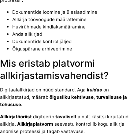
protsessi
:
Dokumentide loomine ja üleslaadimine
Allkirja töövoogude määratlemine
Huvirühmade kindlaksmääramine
Anda allkirjad
Dokumentide kontrolljäljed
Õiguspärane arhiveerimine
Mis eristab platvormi
allkirjastamisvahendist?
Digitaalallkirjad on nüüd standard. Aga
kuidas
on
allkirjastatud, määrab
õigusliku kehtivuse,
turvalisuse ja
tõhususe.
Allkirjatööriist
digiteerib
tavaliselt
ainult käsitsi kirjutatud
allkirja.
Allkirjaplatvorm
seevastu kontrollib kogu allkirja
andmise protsessi ja tagab vastavuse.