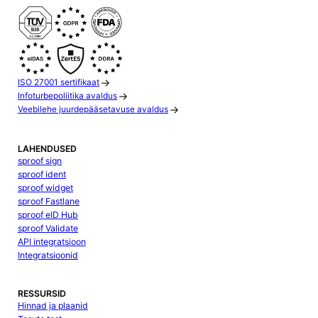
ISO 27001 sertifikaat
Infoturbepoliitika avaldus
Veebilehe juurdepääsetavuse avaldus
LAHENDUSED
sproof sign
sproof ident
sproof widget
sproof Fastlane
sproof eID Hub
sproof Validate
API integratsioon
Integratsioonid
RESSURSID
Hinnad ja plaanid