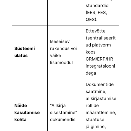
standardid
(EES, FES,
QES).
Ettevõtte
tsentraliseerit
Iseseisev
ud platvorm
Süsteemi
rakendus või
koos
ulatus
väike
CRM/ERP/HR
lisamoodul
integratsiooni
dega
Dokumentide
saatmine,
allkirjastamise
Näide
“Allkirja
rollide
kasutamise
sisestamine”
määratlemine,
kohta
dokumendis
staatuse
jälgimine,