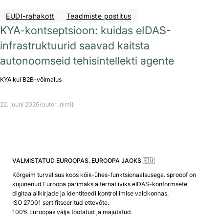
EUDI-rahakott
Teadmiste postitus
KYA-kontseptsioon: kuidas eIDAS-
infrastruktuurid saavad kaitsta
autonoomseid tehisintellekti agente
KYA kui B2B-võimalus
22. juuni 2026
{autor_nimi}
VALMISTATUD EUROOPAS. EUROOPA JAOKS 🇪🇺
Kõrgeim turvalisus koos kõik-ühes-funktsionaalsusega. sprooof on
kujunenud Euroopa parimaks alternatiiviks eIDAS-konformsete
digitaalallkirjade ja identiteedi kontrollimise valdkonnas.
ISO 27001 sertifitseeritud ettevõte.
100% Euroopas välja töötatud ja majutatud.