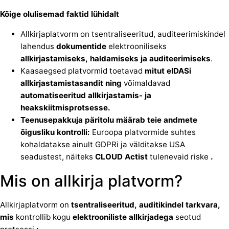
Kõige olulisemad faktid lühidalt
Allkirjaplatvorm on tsentraliseeritud, auditeerimiskindel
lahendus
dokumentide
elektrooniliseks
allkirjastamiseks,
haldamiseks ja auditeerimiseks
.
Kaasaegsed platvormid toetavad
mitut
eIDASi
allkirjastamistasandit ning
võimaldavad
automatiseeritud
allkirjastamis- ja
heakskiitmisprotsesse.
Teenusepakkuja päritolu määrab teie andmete
õigusliku kontrolli:
Euroopa platvormide suhtes
kohaldatakse ainult GDPRi ja välditakse USA
seadustest, näiteks
CLOUD Actist
tulenevaid riske
.
Mis on allkirja platvorm?
Allkirjaplatvorm on
tsentraliseeritud,
auditikindel
tarkvara,
mis
kontrollib kogu
elektrooniliste
allkirjadega
seotud