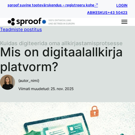
sproof suvine tootevärskendus – registreeru kohe
LOGIN
ABIKESKUS
+43 50423
Teadmiste postitus
Kuidas digiteerida oma allkirjastamisprotsesse
Mis on digitaalallkirja
platvorm?
{autor_nimi}
Viimati muudetud: 25. nov. 2025