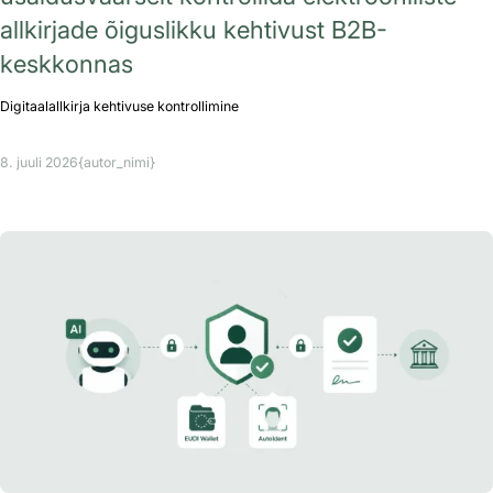
allkirjade õiguslikku kehtivust B2B-
keskkonnas
Digitaalallkirja kehtivuse kontrollimine
8. juuli 2026
{autor_nimi}