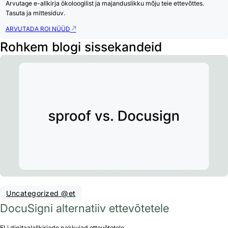
Arvutage e-allkirja ökoloogilist ja majanduslikku mõju teie ettevõttes.
Tasuta ja mittesiduv.
ARVUTADA ROI NÜÜD
Rohkem blogi sissekandeid
Uncategorized @et
DocuSigni alternatiiv ettevõtetele
ELi digitaalallkirjade pakkujad ettevõtetele