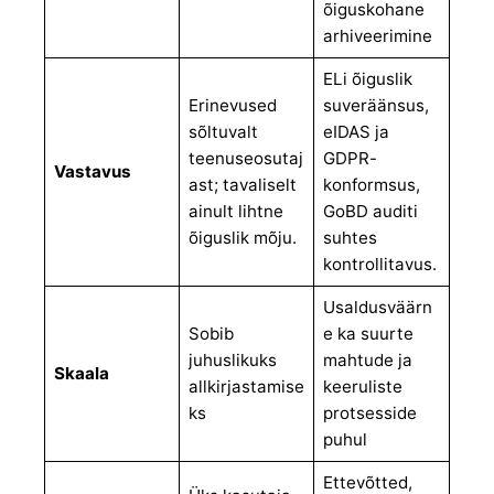
õiguskohane
arhiveerimine
ELi õiguslik
Erinevused
suveräänsus,
sõltuvalt
eIDAS ja
teenuseosutaj
GDPR-
Vastavus
ast; tavaliselt
konformsus,
ainult lihtne
GoBD auditi
õiguslik mõju.
suhtes
kontrollitavus.
Usaldusväärn
Sobib
e ka suurte
juhuslikuks
mahtude ja
Skaala
allkirjastamise
keeruliste
ks
protsesside
puhul
Ettevõtted,