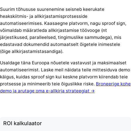
Suurim tõhususe suurenemine seisneb keerukate
heakskiitmis- ja allkirjastamisprotsesside
automatiseerimises. Kaasaegne platvorm, nagu sproof sign,
võimaldab määratleda allkirjastamise töövooge (nt
järjestikused, paralleelsed, tingimuslike sammudega), mis
edastavad dokumendid automaatselt õigetele inimestele
(õige allkirjastamistasandiga).
Usaldage täna Euroopa nõuetele vastavust ja maksimaalset
automatiseerimist. Laske meil näidata teile mittesiduva demo
käigus, kuidas sproof sign kui keskne platvorm kiirendab teie
protsesse ja minimeerib teie õiguslikke riske.
Broneerige kohe
demo ja arutage oma e-allkirja strateegiat →
ROI kalkulaator