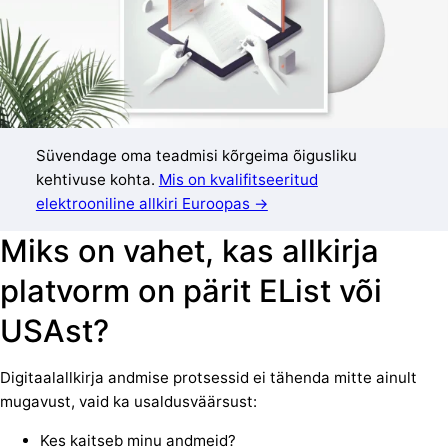
Süvendage oma teadmisi kõrgeima õigusliku
kehtivuse kohta.
Mis on kvalifitseeritud
elektrooniline allkiri Euroopas →
Miks on vahet, kas allkirja
platvorm on pärit EList või
USAst?
Digitaalallkirja andmise protsessid ei tähenda mitte ainult
mugavust, vaid ka usaldusväärsust:
Kes kaitseb minu andmeid?