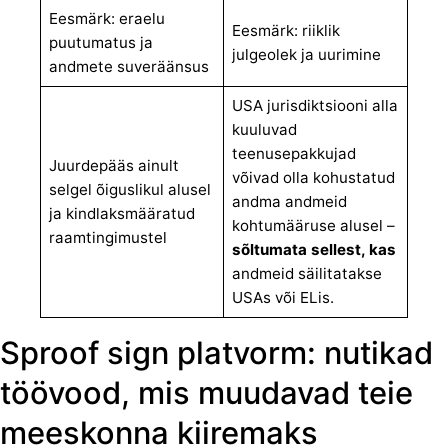
Eesmärk: eraelu
Eesmärk: riiklik
puutumatus ja
julgeolek ja uurimine
andmete suveräänsus
USA jurisdiktsiooni alla
kuuluvad
teenusepakkujad
Juurdepääs ainult
võivad olla kohustatud
selgel õiguslikul alusel
andma andmeid
ja kindlaksmääratud
kohtumääruse alusel –
raamtingimustel
sõltumata sellest, kas
andmeid säilitatakse
USAs või ELis.
Sproof sign platvorm: nutikad
töövood, mis muudavad teie
meeskonna kiiremaks