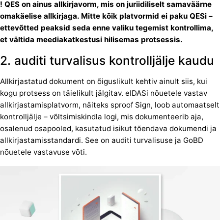
! QES on ainus allkirjavorm, mis on juriidiliselt samaväärne
omakäelise allkirjaga. Mitte kõik platvormid ei paku QESi –
ettevõtted peaksid seda enne valiku tegemist kontrollima,
et vältida meediakatkestusi hilisemas protsessis.
2. auditi turvalisus kontrolljälje kaudu
Allkirjastatud dokument on õiguslikult kehtiv ainult siis, kui
kogu protsess on täielikult jälgitav. eIDASi nõuetele vastav
allkirjastamisplatvorm, näiteks sproof Sign, loob automaatselt
kontrolljälje – võltsimiskindla logi, mis dokumenteerib aja,
osalenud osapooled, kasutatud isikut tõendava dokumendi ja
allkirjastamisstandardi. See on auditi turvalisuse ja GoBD
nõuetele vastavuse võti.