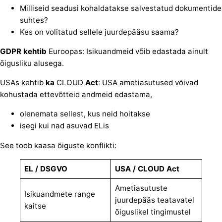
Milliseid seadusi kohaldatakse salvestatud dokumentide
suhtes?
Kes on volitatud sellele juurdepääsu saama?
GDPR kehtib
Euroopas: Isikuandmeid võib edastada ainult
õigusliku alusega.
USAs kehtib
ka
CLOUD
Act
: USA ametiasutused võivad
kohustada ettevõtteid andmeid edastama,
olenemata sellest, kus neid hoitakse
isegi kui nad asuvad ELis
See toob kaasa õiguste konflikti:
EL / DSGVO
USA / CLOUD Act
Ametiasutuste
Isikuandmete range
juurdepääs teatavatel
kaitse
õiguslikel tingimustel