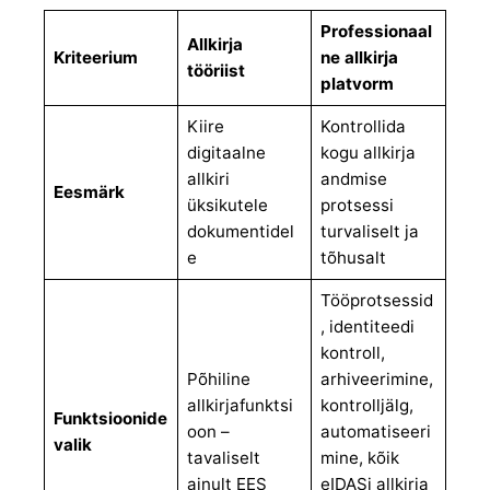
Professionaal
Allkirja
Kriteerium
ne allkirja
tööriist
platvorm
Kiire
Kontrollida
digitaalne
kogu allkirja
allkiri
andmise
Eesmärk
üksikutele
protsessi
dokumentidel
turvaliselt ja
e
tõhusalt
Tööprotsessid
, identiteedi
kontroll,
Põhiline
arhiveerimine,
allkirjafunktsi
kontrolljälg,
Funktsioonide
oon –
automatiseeri
valik
tavaliselt
mine, kõik
ainult EES
eIDASi allkirja