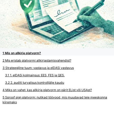
Mis on allkirja platvorm?
Mis eristab platvormi allkirjastamisvahendist?
Strateegiline tuum: vastavus ja eIDASi vastavus
1. eIDASi kolmainsus: EES, FES ja QES.
2. auditi turvalisus kontrolljälje kaudu
Miks on vahet, kas allkirja platvorm on pärit EList või USAst?
Sproof sign platvorm: nutikad töövood, mis muudavad teie meeskonna
kiiremaks