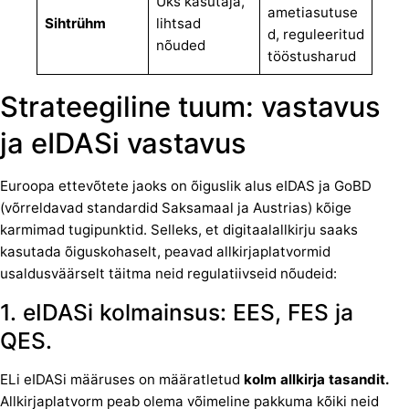
Üks kasutaja,
ametiasutuse
Sihtrühm
lihtsad
d, reguleeritud
nõuded
tööstusharud
Strateegiline tuum: vastavus
ja eIDASi vastavus
Euroopa ettevõtete jaoks on õiguslik alus eIDAS ja GoBD
(võrreldavad standardid Saksamaal ja Austrias) kõige
karmimad tugipunktid. Selleks, et digitaalallkirju saaks
kasutada õiguskohaselt, peavad allkirjaplatvormid
usaldusväärselt täitma neid regulatiivseid nõudeid:
1. eIDASi kolmainsus: EES, FES ja
QES.
ELi eIDASi määruses on määratletud
kolm allkirja
tasandit.
Allkirjaplatvorm peab olema võimeline pakkuma kõiki neid