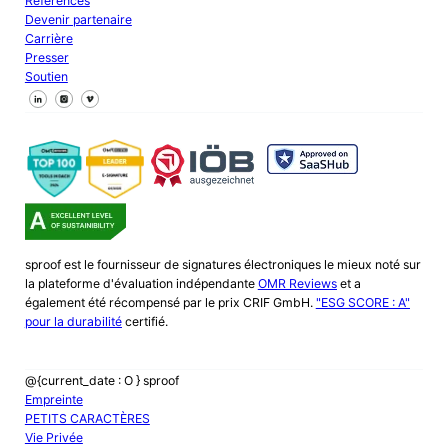
Références
Devenir partenaire
Carrière
Presser
Soutien
Suivez-nous sur Facebook
Suivez-nous sur X
Suivez-nous sur LinkedIn
sproof est le fournisseur de signatures électroniques le mieux noté sur
la plateforme d'évaluation indépendante
OMR Reviews
et a
également été récompensé par le prix CRIF GmbH.
"ESG SCORE : A"
pour la durabilité
certifié.
@{current_date : O } sproof
Empreinte
PETITS CARACTÈRES
Vie Privée