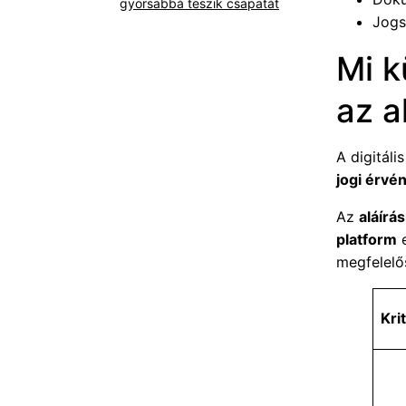
gyorsabbá teszik csapatát
Jogs
Mi k
az a
A digitál
jogi érvé
Az
aláírá
platform
e
megfelelő
Kri