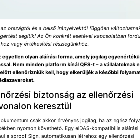
 az országtól és a belső irányelvektől függően változhatnak
gértést segítik! Az Ön konkrét esetével kapcsolatban fordul
hoz vagy értékesítési részlegünkhöz.
z egyetlen olyan aláírási forma, amely jogilag egyenértékű
rással. Nem minden platform kínál QES-t – a vállalatoknak e
előtt ellenőrizniük kell, hogy elkerüljék a későbbi folyama
édiazavarokat.
lenőrzési biztonság az ellenőrzési
onalon keresztül
 dokumentum csak akkor érvényes jogilag, ha az egész fol
rtékben nyomon követhető. Egy eIDAS-kompatibilis aláírási 
ul a sproof Sign, automatikusan létrehoz egy ellenőrzési