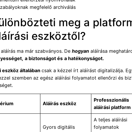
zabályoknak megfelelő archiválás
ülönbözteti meg a platfor
láírási eszköztől?
is aláírás ma már szabványos. De
hogyan
aláírása meghatá
nyességet,
a biztonságot és
a hatékonyságot.
si eszköz általában
csak a kézzel írt aláírást digitalizálja. E
zzel szemben az egész aláírási folyamatot ellenőrzi és bizt
séget.
Professzionális
térium
Aláírás eszköz
aláírási platform
A teljes aláírási
Gyors digitális
folyamatok