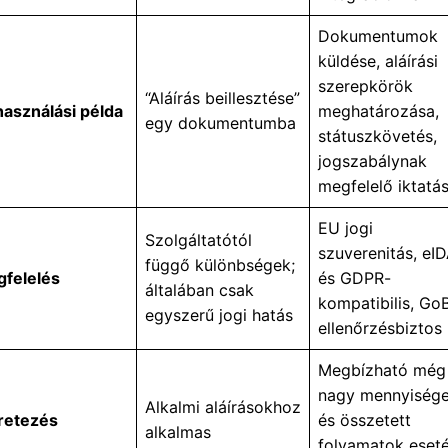
Dokumentumok
küldése, aláírási
szerepkörök
“Aláírás beillesztése”
használási példa
meghatározása,
egy dokumentumba
státuszkövetés,
jogszabálynak
megfelelő iktatá
EU jogi
Szolgáltatótól
szuverenitás, eI
függő különbségek;
felelés
és GDPR-
általában csak
kompatibilis, Go
egyszerű jogi hatás
ellenőrzésbiztos
Megbízható még
nagy mennyiség
Alkalmi aláírásokhoz
retezés
és összetett
alkalmas
folyamatok eset