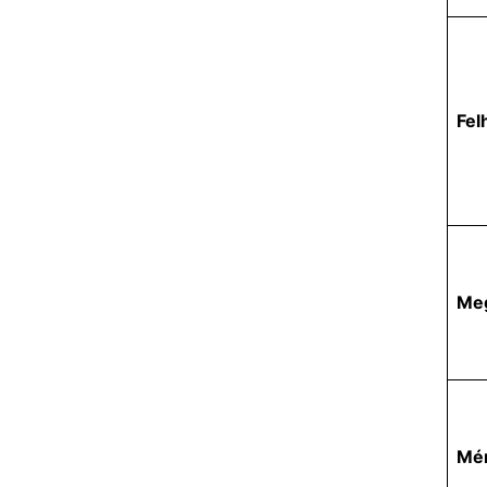
Fel
Meg
Mé