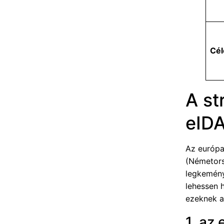
Cél
A st
eID
Az európa
(Németors
legkemény
lehessen h
ezeknek a
1. az