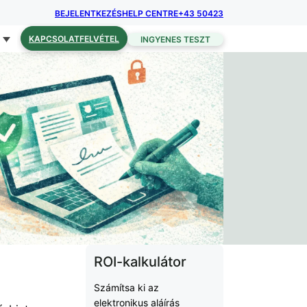
BEJELENTKEZÉS
HELP CENTRE
+43 50423
KAPCSOLATFELVÉTEL
INGYENES TESZT
ROI-kalkulátor
Számítsa ki az
elektronikus aláírás