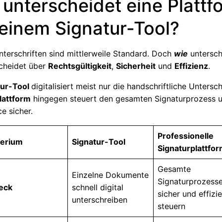
unterscheidet eine Plattf
einem Signatur-Tool?
nterschriften sind mittlerweile Standard. Doch
wie
untersch
scheidet über
Rechtsgültigkeit
,
Sicherheit
und
Effizienz
.
tur-Tool
digitalisiert meist nur die handschriftliche Unterschr
lattform
hingegen steuert den gesamten Signaturprozess un
e sicher.
Professionelle
terium
Signatur-Tool
Signaturplattfo
Gesamte
Einzelne Dokumente
Signaturprozess
eck
schnell digital
sicher und effizi
unterschreiben
steuern