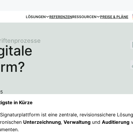
LÖSUNGEN
REFERENZEN
RESSOURCEN
PREISE & PLÄNE
hriftenprozesse
gitale
orm?
25
igste in Kürze
 Signaturplattform ist eine zentrale, revisionssichere Lösun
tronischen
Unterzeichnung
,
Verwaltung
und
Auditierung
v
menten.