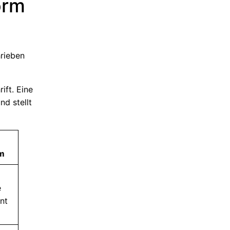
orm
rieben
ift. Eine
d stellt
rm
e
ent