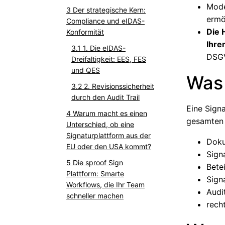
Mode
Der strategische Kern:
ermö
Compliance und eIDAS-
Die 
Konformität
Ihre
1. Die eIDAS-
DSGV
Dreifaltigkeit: EES, FES
und QES
Was 
2. Revisionssicherheit
durch den Audit Trail
Eine Signa
Warum macht es einen
gesamten
Unterschied, ob eine
Signaturplattform aus der
Doku
EU oder den USA kommt?
Sign
Die sproof Sign
Betei
Plattform: Smarte
Sign
Workflows, die Ihr Team
Audi
schneller machen
rech