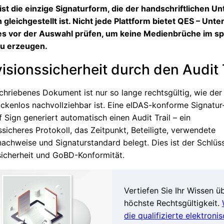
ist die einzige Signaturform, die der handschriftlichen Un
h gleichgestellt ist. Nicht jede Plattform bietet QES – Un
ies vor der Auswahl prüfen, um keine Medienbrüche im s
zu erzeugen.
visionssicherheit durch den Audit 
schriebenes Dokument ist nur so lange rechtsgültig, wie de
ückenlos nachvollziehbar ist. Eine eIDAS-konforme Signatur
 Sign generiert automatisch einen Audit Trail – ein
sicheres Protokoll, das Zeitpunkt, Beteiligte, verwendete
nachweise und Signaturstandard belegt. Dies ist der Schlüss
sicherheit und GoBD-Konformität.
Vertiefen Sie Ihr Wissen ü
höchste Rechtsgültigkeit.
die qualifizierte elektroni