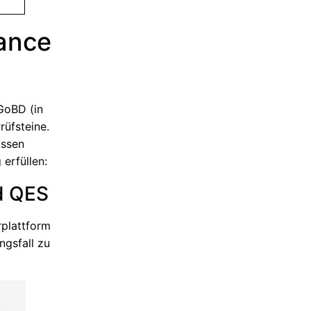
iance
GoBD (in
rüfsteine.
üssen
erfüllen:
nd QES
rplattform
ngsfall zu