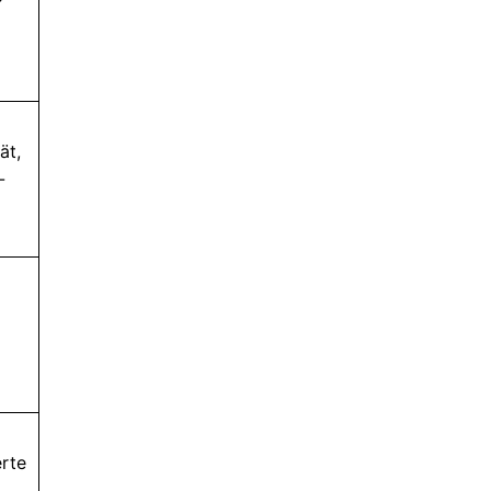
ät,
-
erte