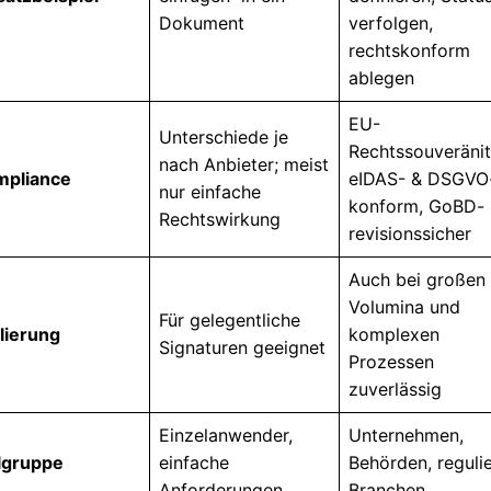
Dokument
verfolgen,
rechtskonform
ablegen
EU-
Unterschiede je
Rechtssouveränit
nach Anbieter; meist
pliance
eIDAS- & DSGVO
nur einfache
konform, GoBD-
Rechtswirkung
revisionssicher
Auch bei großen
Volumina und
Für gelegentliche
lierung
komplexen
Signaturen geeignet
Prozessen
zuverlässig
Einzelanwender,
Unternehmen,
lgruppe
einfache
Behörden, reguli
Anforderungen
Branchen