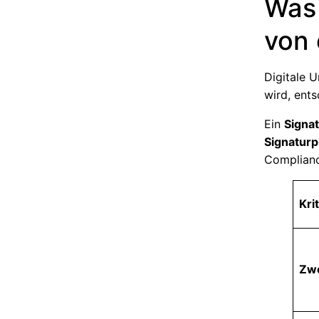
Was 
von 
Digitale U
wird, ent
Ein
Signa
Signaturp
Complianc
Kri
Zw