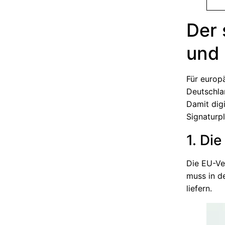
Der 
und 
Für europ
Deutschla
Damit dig
Signaturp
1. Di
Die EU-Ve
muss in de
liefern.