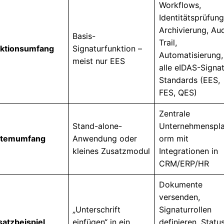
Workflows,
Identitätsprüfung
Archivierung, Aud
Basis-
Trail,
ktionsumfang
Signaturfunktion –
Automatisierung,
meist nur EES
alle eIDAS-Signat
Standards (EES,
FES, QES)
Zentrale
Stand-alone-
Unternehmenspla
stemumfang
Anwendung oder
orm mit
kleines Zusatzmodul
Integrationen in
CRM/ERP/HR
Dokumente
versenden,
„Unterschrift
Signaturrollen
satzbeispiel
einfügen“ in ein
definieren, Statu