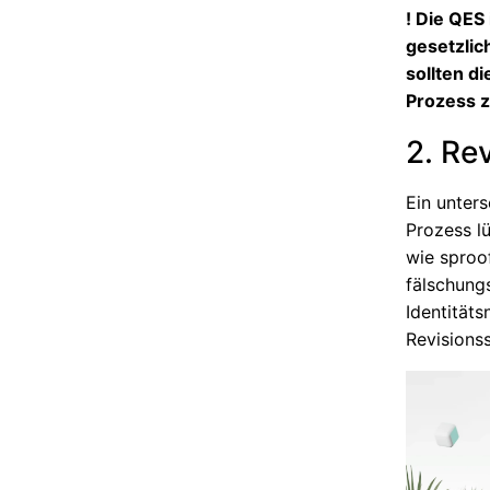
! Die QES 
gesetzlic
sollten d
Prozess 
2. Re
Ein unter
Prozess l
wie sproof
fälschungs
Identitäts
Revisions