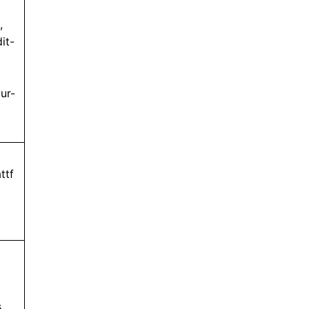
,
it-
ur-
ttf
s