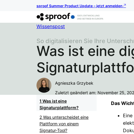
sproof Summer Product Update – jetzt anmelden
Wissenspost
So digitalisieren Sie Ihre Untersc
Was ist eine di
Signaturplattf
Agnieszka Grzybek
Zuletzt geändert am: November 25, 20
Was ist eine
Das Wicht
Signaturplattform?
Eine
Was unterscheidet eine
elek
Plattform von einem
Doku
Signatur-Tool?