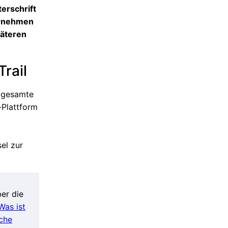
terschrift
ternehmen
päteren
Trail
r gesamte
-Plattform
el zur
ber die
Was ist
sche