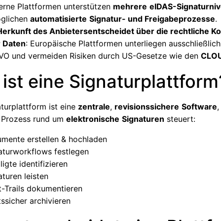
rne Plattformen unterstützen
mehrere
eIDAS-Signaturni
glichen
automatisierte
Signatur- und Freigabeprozesse
.
Herkunft des Anbietersentscheidet über die rechtliche Ko
r Daten
: Europäische Plattformen unterliegen ausschließlich
O und vermeiden Risiken durch US-Gesetze wie den
CLOU
ist eine Signaturplattform
turplattform ist eine
zentrale
,
revisionssichere
Software
,
 Prozess rund um
elektronische
Signaturen
steuert:
mente erstellen & hochladen
aturworkflows festlegen
ligte identifizieren
aturen leisten
t-Trails dokumentieren
tssicher archivieren