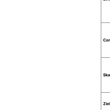
Com
Ska
Zie