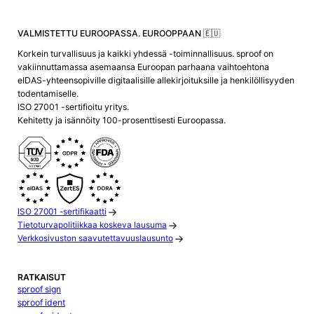
VALMISTETTU EUROOPASSA. EUROOPPAAN 🇪🇺
Korkein turvallisuus ja kaikki yhdessä -toiminnallisuus. sproof on
vakiinnuttamassa asemaansa Euroopan parhaana vaihtoehtona
eIDAS-yhteensopiville digitaalisille allekirjoituksille ja henkilöllisyyden
todentamiselle.
ISO 27001 -sertifioitu yritys.
Kehitetty ja isännöity 100-prosenttisesti Euroopassa.
ISO 27001 -sertifikaatti
Tietoturvapolitiikkaa koskeva lausuma
Verkkosivuston saavutettavuuslausunto
RATKAISUT
sproof sign
sproof ident