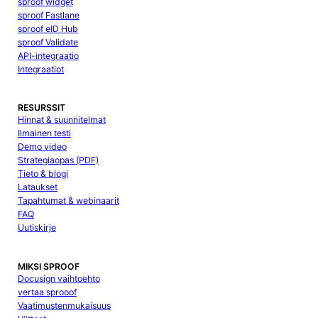
sproof widget
sproof Fastlane
sproof eID Hub
sproof Validate
API-integraatio
Integraatiot
RESURSSIT
Hinnat & suunnitelmat
Ilmainen testi
Demo video
Strategiaopas (PDF)
Tieto & blogi
Lataukset
Tapahtumat & webinaarit
FAQ
Uutiskirje
MIKSI SPROOF
Docusign vaihtoehto
vertaa sprooof
Vaatimustenmukaisuus