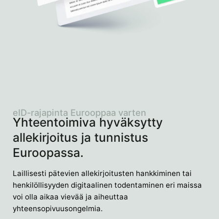
eID-rajapinta Eurooppaa varten
Yhteentoimiva hyväksytty
allekirjoitus ja tunnistus
Euroopassa.
Laillisesti pätevien allekirjoitusten hankkiminen tai
henkilöllisyyden digitaalinen todentaminen eri maissa
voi olla aikaa vievää ja aiheuttaa
yhteensopivuusongelmia.