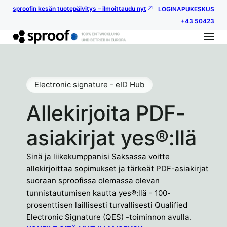
sproofin kesän tuotepäivitys – ilmoittaudu nyt
LOGIN
APUKESKUS
+43 50423
Electronic signature - eID Hub
Allekirjoita PDF-
asiakirjat yes®:llä
Sinä ja liikekumppanisi Saksassa voitte
allekirjoittaa sopimukset ja tärkeät PDF-asiakirjat
suoraan sproofissa olemassa olevan
tunnistautumisen kautta yes®:llä - 100-
prosenttisen laillisesti turvallisesti Qualified
Electronic Signature (QES) -toiminnon avulla.