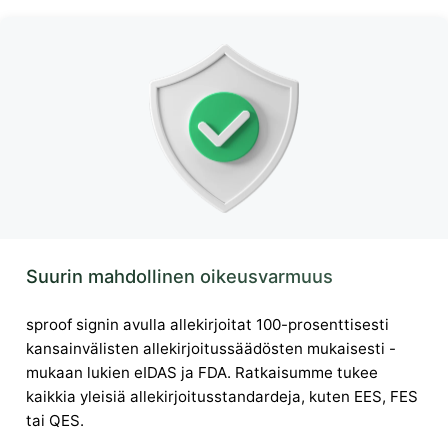
Suurin mahdollinen oikeusvarmuus
sproof signin avulla allekirjoitat 100-prosenttisesti
kansainvälisten allekirjoitussäädösten mukaisesti -
mukaan lukien eIDAS ja FDA. Ratkaisumme tukee
kaikkia yleisiä allekirjoitusstandardeja, kuten EES, FES
tai QES.