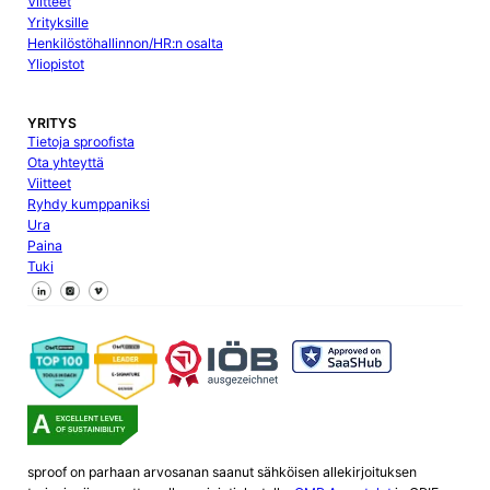
Viitteet
Yrityksille
Henkilöstöhallinnon/HR:n osalta
Yliopistot
YRITYS
Tietoja sproofista
Ota yhteyttä
Viitteet
Ryhdy kumppaniksi
Ura
Paina
Tuki
Seuraa meitä Facebookissa
Seuraa meitä X
Seuraa meitä LinkedInissä
sproof on parhaan arvosanan saanut sähköisen allekirjoituksen