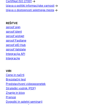
Certifikat ISO 27001
Izjava o politiki informacijske varnosti
Izjava o dostopnosti spletnega mesta
REŠITVE
sproof sign
sproof ident
sproof widget
sproof Fastlane
sproof eID Hub
sproof Validate
Integracija API
Integracije
VIRI
Cene in načrti
Brezplačni test
Predstavitveni videoposnetek
Strateški vodnik (PDF)
Znanje in blog
Prenosi
Dogodki in spletni seminarji