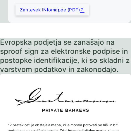
Zahtevek INfomappe (PDF)
Evropska podjetja se zanašajo na
sproof sign za elektronske podpise in
postopke identifikacije, ki so skladni z
varstvom podatkov in zakonodajo.
"V preteklosti je obstajala mapa, ki je morala potovati po hiši in biti
podpisana na različnih mestih. Zdaj imamo digitalno mapo, ki nam