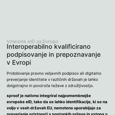
Vmesnik eID za Evropo
Interoperabilno kvalificirano
podpisovanje in prepoznavanje
v Evropi
Pridobivanje pravno veljavnih podpisov ali digitalno
preverjanje identitete v različnih državah je lahko
dolgotrajno in povzroča težave z združljivostjo.
sproof je nativno integriral najpomembnejše
evropske eID, tako da se lahko identifikacije, ki so na
voljo v vseh državah EU, nemoteno uporabljajo za
preverjanje pristnosti v postopkih prijave in vstopa v