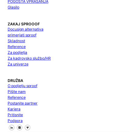
POGOSTA VPRAŠANJA
Glasilo
ZAKAJ SPROOOF
Docusign alternativa
primerjati sproof
Skladnost
Reference
Za podjetja
Za kadrovsko službo/HR
Za univerze
DRUŽBA
O podjetju sproof
Pišite nam
Reference
Postanite partner
Kariera
Pritisnite
Podpora
Sledite nam na Facebooku
Sledite nam na X
Sledite nam na LinkedInu