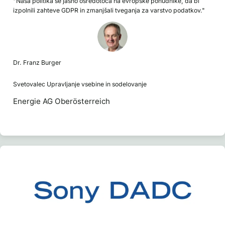
"Naša politika se jasno osredotoča na evropske ponudnike, da bi
izpolnili zahteve GDPR in zmanjšali tveganja za varstvo podatkov."
Dr. Franz Burger
Svetovalec Upravljanje vsebine in sodelovanje
Energie AG Oberösterreich