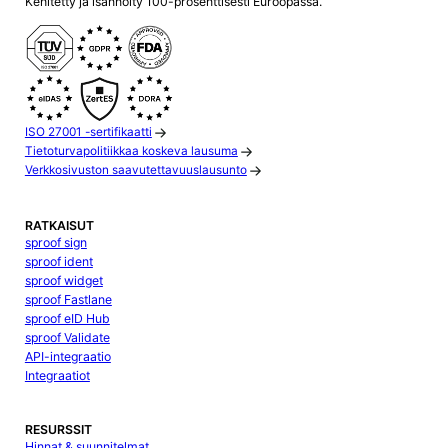
Kehitetty ja isännöity 100-prosenttisesti Euroopassa.
ISO 27001 -sertifikaatti
Tietoturvapolitiikkaa koskeva lausuma
Verkkosivuston saavutettavuuslausunto
RATKAISUT
sproof sign
sproof ident
sproof widget
sproof Fastlane
sproof eID Hub
sproof Validate
API-integraatio
Integraatiot
RESURSSIT
Hinnat & suunnitelmat