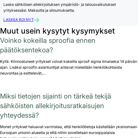
Laske sähköisen allekirjoituksen ympäristö- ja talousvaikutukset
yrityksessäsi. Maksutta ja sitoumuksetta.
LASKEA ROI NYT
Muut usein kysytyt kysymykset
Voinko kokeilla sproofia ennen
päätöksentekoa?
Kyllä. Kiinnostuneet yritykset voivat kokeilla sproof signia ilmaiseksi 14 päivän
ajan. Lisäksi sproofin asiantuntijat antavat mielellään henkilökohtaista
neuvontaa ja esittelevät,…
Miksi tietojen sijainti on tärkeä tekijä
sähköisten allekirjoitusratkaisujen
yhteydessä?
Monet yritykset haluavat varmistaa, että henkilötietoja käsitellään yksinomaan
Euroopan unionin alueella ja että niihin sovelletaan eurooppalaisia