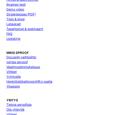
Ilmainen testi
Demo video
Strategiaopas (PDF)
Tieto & blogi
Lataukset
Tapahtumat & webinaarit
FAQ
Uutiskirje
MIKSI SPROOF
Docusign vaihtoehto
vertaa sprooof
Vaatimustenmukaisuus
Viitteet
Yrityksille
Henkilöstöhallinnon/HR:n osalta
Yliopistot
YRITYS
Tietoja sproofista
Ota yhteyttä
Viitteet