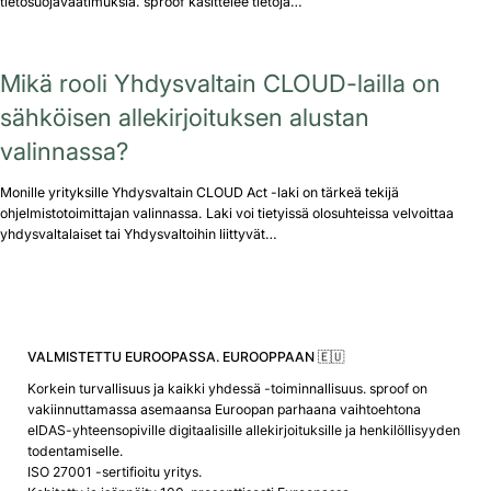
tietosuojavaatimuksia. sproof käsittelee tietoja…
Mikä rooli Yhdysvaltain CLOUD-lailla on
sähköisen allekirjoituksen alustan
valinnassa?
Monille yrityksille Yhdysvaltain CLOUD Act -laki on tärkeä tekijä
ohjelmistotoimittajan valinnassa. Laki voi tietyissä olosuhteissa velvoittaa
yhdysvaltalaiset tai Yhdysvaltoihin liittyvät…
VALMISTETTU EUROOPASSA. EUROOPPAAN 🇪🇺
Korkein turvallisuus ja kaikki yhdessä -toiminnallisuus. sproof on
vakiinnuttamassa asemaansa Euroopan parhaana vaihtoehtona
eIDAS-yhteensopiville digitaalisille allekirjoituksille ja henkilöllisyyden
todentamiselle.
ISO 27001 -sertifioitu yritys.