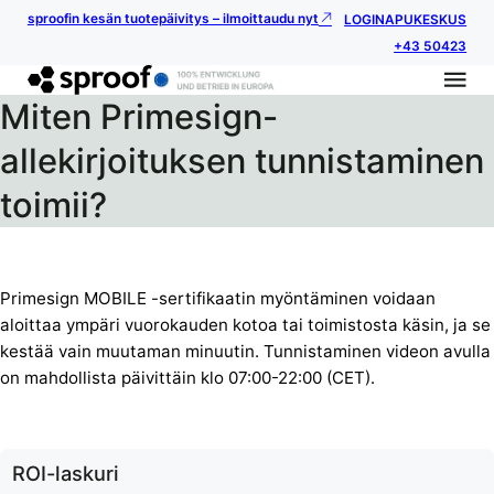
sproofin kesän tuotepäivitys – ilmoittaudu nyt
LOGIN
APUKESKUS
+43 50423
Miten Primesign-
allekirjoituksen tunnistaminen
toimii?
Primesign MOBILE -sertifikaatin myöntäminen voidaan
aloittaa ympäri vuorokauden kotoa tai toimistosta käsin, ja se
kestää vain muutaman minuutin. Tunnistaminen videon avulla
on mahdollista päivittäin klo 07:00-22:00 (CET).
ROI-laskuri