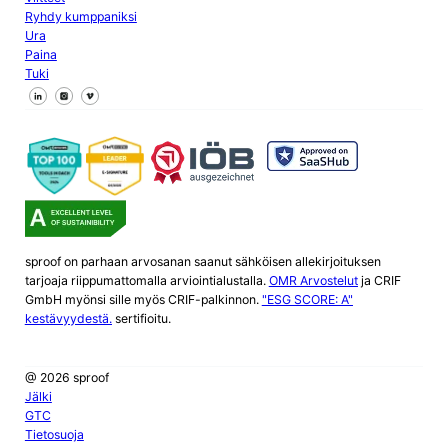
Ryhdy kumppaniksi
Ura
Paina
Tuki
Seuraa meitä Facebookissa
Seuraa meitä X
Seuraa meitä LinkedInissä
sproof on parhaan arvosanan saanut sähköisen allekirjoituksen
tarjoaja riippumattomalla arviointialustalla.
OMR Arvostelut
ja CRIF
GmbH myönsi sille myös CRIF-palkinnon.
"ESG SCORE: A"
kestävyydestä.
sertifioitu.
@ 2026 sproof
Jälki
GTC
Tietosuoja