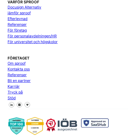
VARFÖR SPROOF
Docusign Alternativ
jämför sproof
Efterlevnad
Referenser
För företag
För personalavdelningen/HR
För universitet och högskolor
FÖRETAGET
Om sproof
Kontakta oss
Referenser
Bli en partner
Karriär
Tryck på
Stöd
Följ oss på Facebook
Följ oss på X
Följ oss på LinkedIn