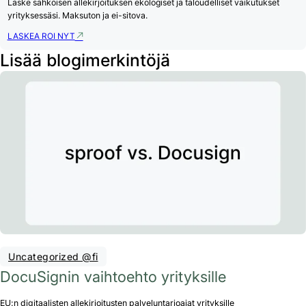
Laske sähköisen allekirjoituksen ekologiset ja taloudelliset vaikutukset
yrityksessäsi. Maksuton ja ei-sitova.
LASKEA ROI NYT
Lisää blogimerkintöjä
Uncategorized @fi
DocuSignin vaihtoehto yrityksille
EU:n digitaalisten allekirjoitusten palveluntarjoajat yrityksille