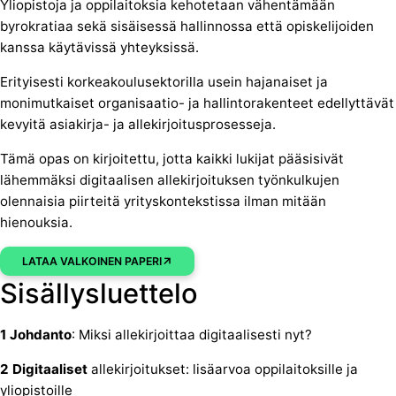
Yliopistoja ja oppilaitoksia kehotetaan vähentämään
byrokratiaa sekä sisäisessä hallinnossa että opiskelijoiden
kanssa käytävissä yhteyksissä.
Erityisesti korkeakoulusektorilla usein hajanaiset ja
monimutkaiset organisaatio- ja hallintorakenteet edellyttävät
kevyitä asiakirja- ja allekirjoitusprosesseja.
Tämä opas on kirjoitettu, jotta kaikki lukijat pääsisivät
lähemmäksi digitaalisen allekirjoituksen työnkulkujen
olennaisia piirteitä yrityskontekstissa ilman mitään
hienouksia.
LATAA VALKOINEN PAPERI
Sisällysluettelo
1 Johdanto
: Miksi allekirjoittaa digitaalisesti nyt?
2 Digitaaliset
allekirjoitukset: lisäarvoa oppilaitoksille ja
yliopistoille