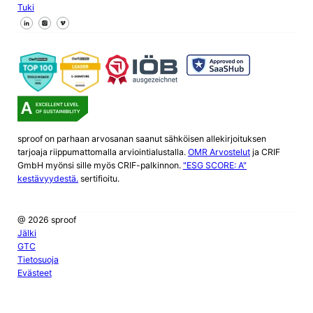
Tuki
Seuraa meitä Facebookissa
Seuraa meitä X
Seuraa meitä LinkedInissä
sproof on parhaan arvosanan saanut sähköisen allekirjoituksen
tarjoaja riippumattomalla arviointialustalla.
OMR Arvostelut
ja CRIF
GmbH myönsi sille myös CRIF-palkinnon.
"ESG SCORE: A"
kestävyydestä.
sertifioitu.
@ 2026 sproof
Jälki
GTC
Tietosuoja
Evästeet