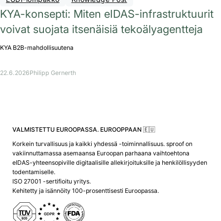
KYA-konsepti: Miten eIDAS-infrastruktuurit
voivat suojata itsenäisiä tekoälyagentteja
KYA B2B-mahdollisuutena
22.6.2026
Philipp Gernerth
VALMISTETTU EUROOPASSA. EUROOPPAAN 🇪🇺
Korkein turvallisuus ja kaikki yhdessä -toiminnallisuus. sproof on
vakiinnuttamassa asemaansa Euroopan parhaana vaihtoehtona
eIDAS-yhteensopiville digitaalisille allekirjoituksille ja henkilöllisyyden
todentamiselle.
ISO 27001 -sertifioitu yritys.
Kehitetty ja isännöity 100-prosenttisesti Euroopassa.