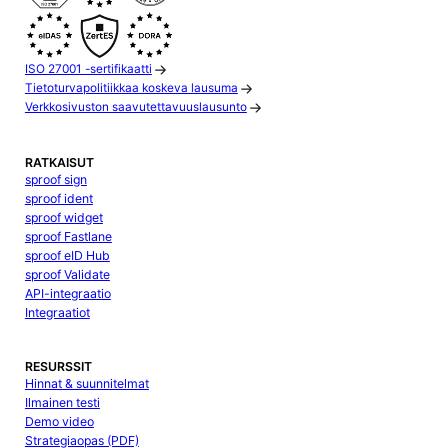
ISO 27001 -sertifikaatti
Tietoturvapolitiikkaa koskeva lausuma
Verkkosivuston saavutettavuuslausunto
RATKAISUT
sproof sign
sproof ident
sproof widget
sproof Fastlane
sproof eID Hub
sproof Validate
API-integraatio
Integraatiot
RESURSSIT
Hinnat & suunnitelmat
Ilmainen testi
Demo video
Strategiaopas (PDF)