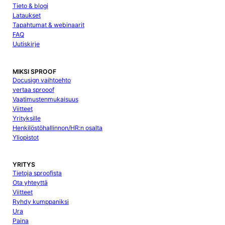
Tieto & blogi
Lataukset
Tapahtumat & webinaarit
FAQ
Uutiskirje
MIKSI SPROOF
Docusign vaihtoehto
vertaa sprooof
Vaatimustenmukaisuus
Viitteet
Yrityksille
Henkilöstöhallinnon/HR:n osalta
Yliopistot
YRITYS
Tietoja sproofista
Ota yhteyttä
Viitteet
Ryhdy kumppaniksi
Ura
Paina