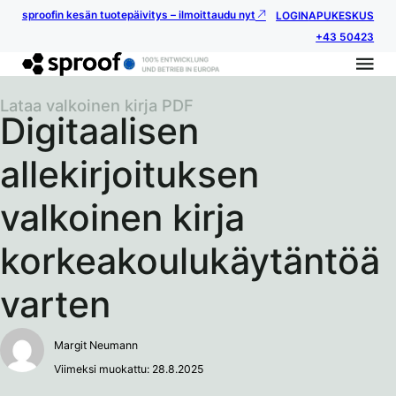
sproofin kesän tuotepäivitys – ilmoittaudu nyt
LOGIN
APUKESKUS
+43 50423
Lataa valkoinen kirja PDF
Digitaalisen
allekirjoituksen
valkoinen kirja
korkeakoulukäytäntöä
varten
Margit Neumann
Viimeksi muokattu: 28.8.2025