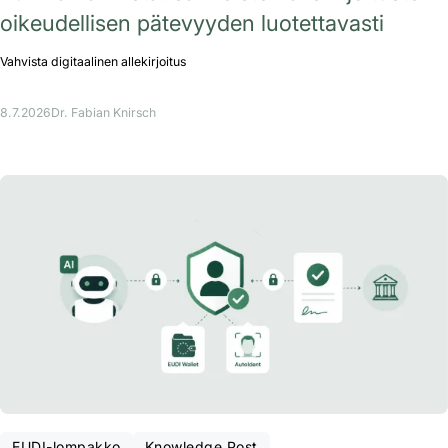
oikeudellisen pätevyyden luotettavasti
Vahvista digitaalinen allekirjoitus
8.7.2026
Dr. Fabian Knirsch
EUDI-lompakko
Knowledge Post